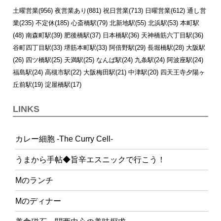
土曜営業(956)
夜営業あり(881)
祝日営業(713)
日曜営業(612)
通し営
業(235)
不定休(185)
心斎橋駅(79)
北新地駅(55)
北浜駅(53)
本町駅
(48)
南森町駅(39)
肥後橋駅(37)
日本橋駅(36)
天神橋筋六丁目駅(36)
谷町四丁目駅(33)
堺筋本町駅(33)
阿倍野駅(29)
長堀橋駅(28)
大阪駅
(26)
四ツ橋駅(25)
天満駅(25)
なんば駅(24)
九条駅(24)
阿波座駅(24)
福島駅(24)
高槻市駅(22)
大阪梅田駅(21)
中津駅(20)
四天王寺夕陽ヶ
丘前駅(19)
淀屋橋駅(17)
LINKS
カレー細胞 -The Curry Cell-
うまから手帖◆旨辛エスニックで行こう！
Mのランチ
Mのディナー