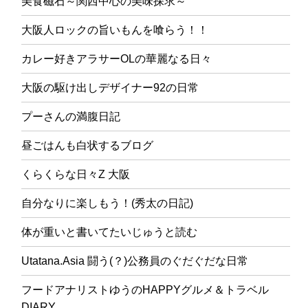
美食磁石～関西中心の美味探求～
大阪人ロックの旨いもんを喰らう！！
カレー好きアラサーOLの華麗なる日々
大阪の駆け出しデザイナー92の日常
プーさんの満腹日記
昼ごはんも白状するブログ
くらくらな日々Z 大阪
自分なりに楽しもう！(秀太の日記)
体が重いと書いてたいじゅうと読む
Utatana.Asia 闘う(？)公務員のぐだぐだな日常
フードアナリストゆうのHAPPYグルメ＆トラベル
DIARY