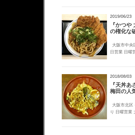
2019/06/23
『かつや 
の権化な
大阪市中央
日営業
日曜
2018/08/03
『天丼あさ
梅田の人
大阪市北区
り
日曜営業