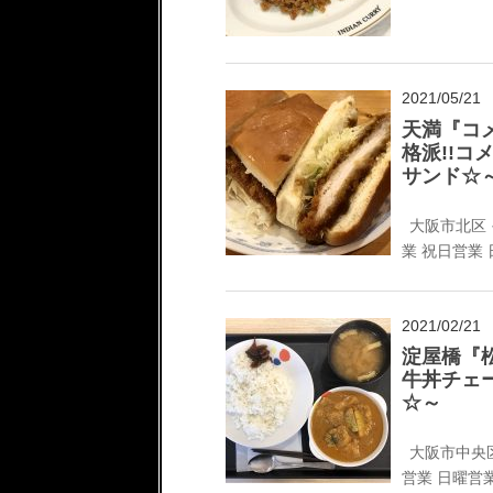
2021/05/21
天満『コ
格派!!
サンド☆
大阪市北区
業
祝日営業
2021/02/21
淀屋橋『松
牛丼チェ
☆～
大阪市中央
営業
日曜営