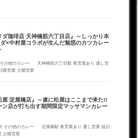
メダ珈琲店 天神橋筋六丁目店』～しっかり本
コメダ×中村屋コラボが生んだ魅惑のカツカレー
～
その他のカレー
天神橋筋六丁目駅
夜営業あり
通し営
日曜営業
土曜営業
屋 淀屋橋店』～遂に松屋はここまで来た!!
ーン店が打ち出す期間限定マッサマンカレー
区
その他のカレー
淀屋橋駅
夜営業あり
通し営業
祝日
業
土曜営業