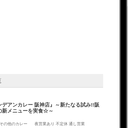
覧
デアンカレー 阪神店』～新たなる試み!!阪
の新メニューを実食☆～
その他のカレー
夜営業あり
不定休
通し営業