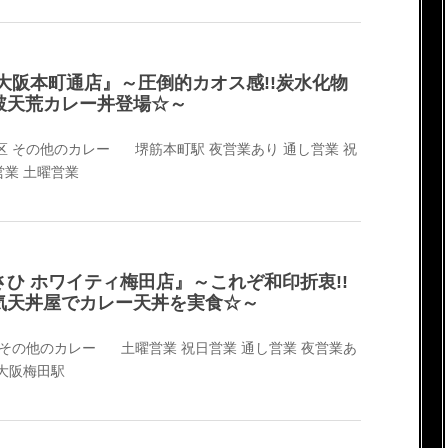
大阪本町通店』～圧倒的カオス感!!炭水化物
破天荒カレー丼登場☆～
区
その他のカレー
堺筋本町駅
夜営業あり
通し営業
祝
営業
土曜営業
ひ ホワイティ梅田店』～これぞ和印折衷!!
気天丼屋でカレー天丼を実食☆～
その他のカレー
土曜営業
祝日営業
通し営業
夜営業あ
大阪梅田駅