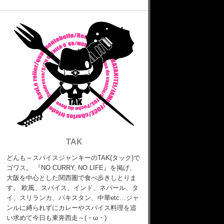
TAK
どんも～スパイスジャンキーのTAK(タック)で
ゴワス。 『NO CURRY, NO LIFE』を掲げ、
大阪を中心とした関西圏で食べ歩きしとりま
す。 欧風、スパイス、インド、ネパール、タ
イ、スリランカ、パキスタン、中華etc…ジャ
ンルに縛られずにカレーやスパイス料理を追
い求めて今日も東奔西走～(・ω・)