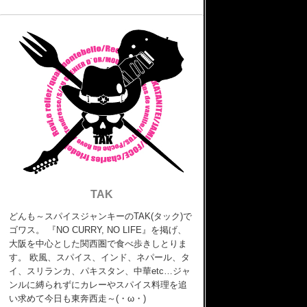
TAK
どんも～スパイスジャンキーのTAK(タック)で
ゴワス。 『NO CURRY, NO LIFE』を掲げ、
大阪を中心とした関西圏で食べ歩きしとりま
す。 欧風、スパイス、インド、ネパール、タ
イ、スリランカ、パキスタン、中華etc…ジャ
ンルに縛られずにカレーやスパイス料理を追
い求めて今日も東奔西走～(・ω・)