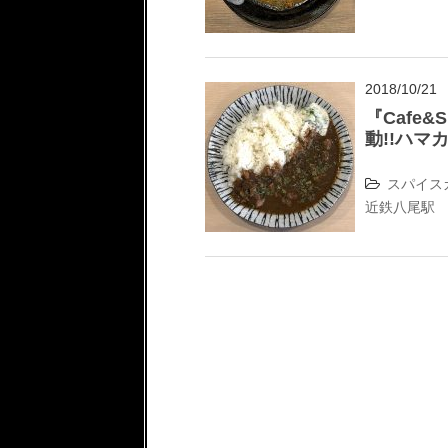
2018/10/21
『Cafe&
動!!ハマ
スパイス
近鉄八尾駅