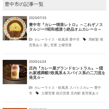
豊中市の記事一覧
2023/07/15
豊中市『カレー喫茶レトロ』～これぞノス
タルジー!!昭和感漂う絶品オムカレー☆～
カレーライス・欧風系
豊中市
岡町駅
夜
営業あり
通し営業
土曜営業
2020/11/24
庄内『カレー屋グランドセントラル』～隠
れ家感満載!!欧風系＆スパイス系の二刀流を
発見☆～
カレーライス・欧風系
スパイスカレー
豊中
市
土曜営業
祝日営業
庄内駅
夜営業あり