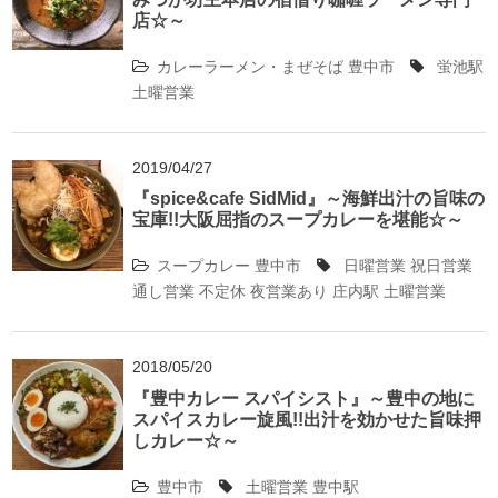
店☆～
カレーラーメン・まぜそば
豊中市
蛍池駅
土曜営業
2019/04/27
『spice&cafe SidMid』～海鮮出汁の旨味の
宝庫!!大阪屈指のスープカレーを堪能☆～
スープカレー
豊中市
日曜営業
祝日営業
通し営業
不定休
夜営業あり
庄内駅
土曜営業
2018/05/20
『豊中カレー スパイシスト』～豊中の地に
スパイスカレー旋風!!出汁を効かせた旨味押
しカレー☆～
豊中市
土曜営業
豊中駅