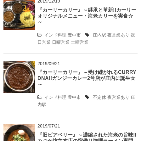
2019/12/19
『カーリーカリー』～継承と革新!!カーリー
オリジナルメニュー・海老カリーを実食☆
～
インド料理
豊中市
庄内駅
夜営業あり
祝
日営業
日曜営業
土曜営業
2019/09/21
『カーリーカリー』～受け継がれるCURRY
DNA!!ガンジーカレー2号店が庄内に誕生☆
～
インド料理
豊中市
不定休
夜営業あり
庄
内駅
2019/07/21
『旧ビアベリー』～濃縮された海老の旨味!!
みつか坊主本店の宿借り咖喱ラーメン専門