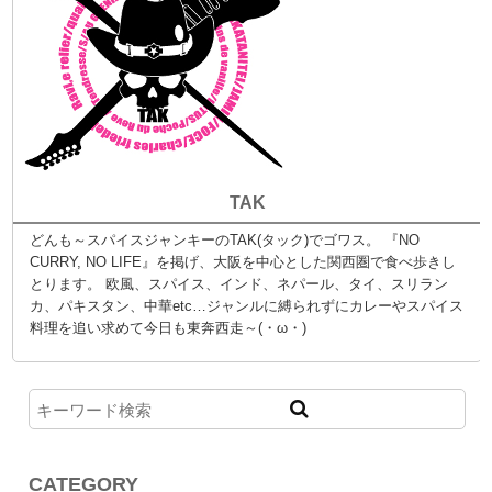
TAK
どんも～スパイスジャンキーのTAK(タック)でゴワス。 『NO
CURRY, NO LIFE』を掲げ、大阪を中心とした関西圏で食べ歩きし
とります。 欧風、スパイス、インド、ネパール、タイ、スリラン
カ、パキスタン、中華etc…ジャンルに縛られずにカレーやスパイス
料理を追い求めて今日も東奔西走～(・ω・)
CATEGORY