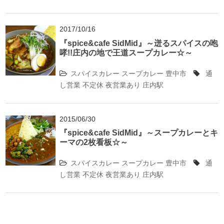
2017/10/16
『spice&cafe SidMid』～迸るスパイスの咆
哮!!庄内の地で王道スープカレー☆～
スパイスカレー
スープカレー
豊中市
通
し営業
不定休
夜営業あり
庄内駅
2015/06/30
『spice&cafe SidMid』～スープカレーとキ
ーマの2枚看板☆～
スパイスカレー
スープカレー
豊中市
通
し営業
不定休
夜営業あり
庄内駅