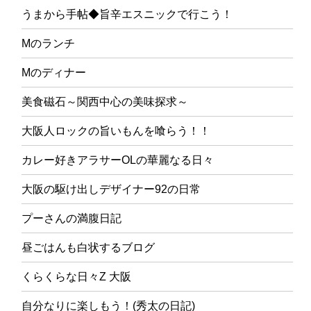
うまから手帖◆旨辛エスニックで行こう！
Mのランチ
Mのディナー
美食磁石～関西中心の美味探求～
大阪人ロックの旨いもんを喰らう！！
カレー好きアラサーOLの華麗なる日々
大阪の駆け出しデザイナー92の日常
プーさんの満腹日記
昼ごはんも白状するブログ
くらくらな日々Z 大阪
自分なりに楽しもう！(秀太の日記)