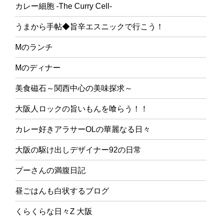
カレー細胞 -The Curry Cell-
うまから手帖◆旨辛エスニックで行こう！
Mのランチ
Mのディナー
美食磁石～関西中心の美味探求～
大阪人ロックの旨いもんを喰らう！！
カレー好きアラサーOLの華麗なる日々
大阪の駆け出しデザイナー92の日常
プーさんの満腹日記
昼ごはんも白状するブログ
くらくらな日々Z 大阪