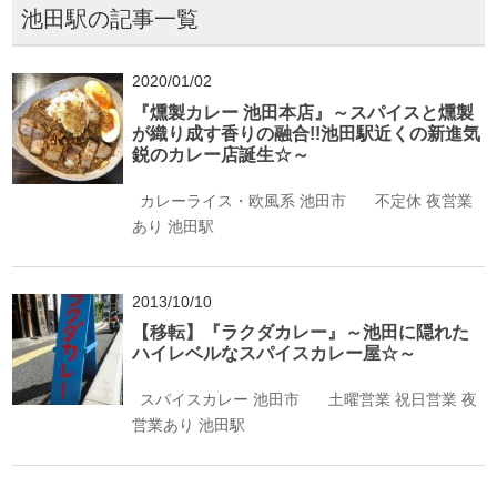
池田駅の記事一覧
2020/01/02
『燻製カレー 池田本店』～スパイスと燻製
が織り成す香りの融合!!池田駅近くの新進気
鋭のカレー店誕生☆～
カレーライス・欧風系
池田市
不定休
夜営業
あり
池田駅
2013/10/10
【移転】『ラクダカレー』～池田に隠れた
ハイレベルなスパイスカレー屋☆～
スパイスカレー
池田市
土曜営業
祝日営業
夜
営業あり
池田駅