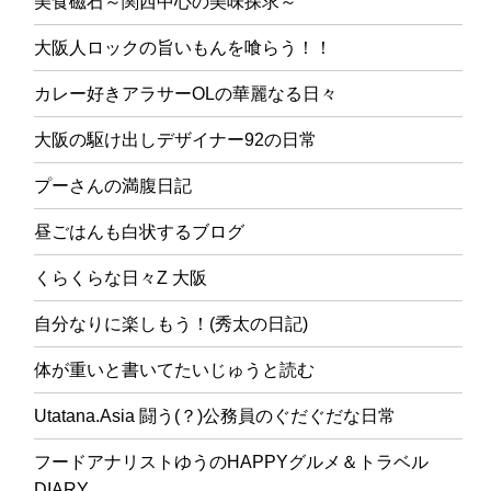
美食磁石～関西中心の美味探求～
大阪人ロックの旨いもんを喰らう！！
カレー好きアラサーOLの華麗なる日々
大阪の駆け出しデザイナー92の日常
プーさんの満腹日記
昼ごはんも白状するブログ
くらくらな日々Z 大阪
自分なりに楽しもう！(秀太の日記)
体が重いと書いてたいじゅうと読む
Utatana.Asia 闘う(？)公務員のぐだぐだな日常
フードアナリストゆうのHAPPYグルメ＆トラベル
DIARY