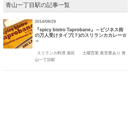
青山一丁目駅の記事一覧
2014/08/29
『spicy bistro Taprobane』～ビジネス街
の万人受けタイプ(？)のスリランカカレー☆
～
スリランカ料理
港区
土曜営業
夜営業あり
青
山一丁目駅