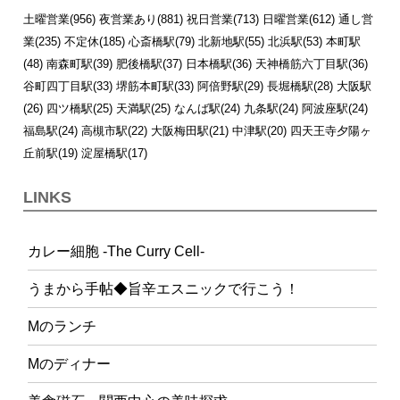
土曜営業(956)
夜営業あり(881)
祝日営業(713)
日曜営業(612)
通し営
業(235)
不定休(185)
心斎橋駅(79)
北新地駅(55)
北浜駅(53)
本町駅
(48)
南森町駅(39)
肥後橋駅(37)
日本橋駅(36)
天神橋筋六丁目駅(36)
谷町四丁目駅(33)
堺筋本町駅(33)
阿倍野駅(29)
長堀橋駅(28)
大阪駅
(26)
四ツ橋駅(25)
天満駅(25)
なんば駅(24)
九条駅(24)
阿波座駅(24)
福島駅(24)
高槻市駅(22)
大阪梅田駅(21)
中津駅(20)
四天王寺夕陽ヶ
丘前駅(19)
淀屋橋駅(17)
LINKS
カレー細胞 -The Curry Cell-
うまから手帖◆旨辛エスニックで行こう！
Mのランチ
Mのディナー