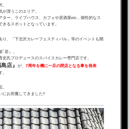
沢。
気が漂うこのエリア。
ター、ライブハウス、カフェや居酒屋etc…個性的なス
できるスポットとなっています。
あり、「下北沢カレーフェスティバル」等のイベントも開
般ﾟ若』。
貴史氏プロデュースのスパイスカレー専門店です。
福島店』
が、
7周年を機に一旦の閉店となる事を発表
す。
店。
にお邪魔してきました!!