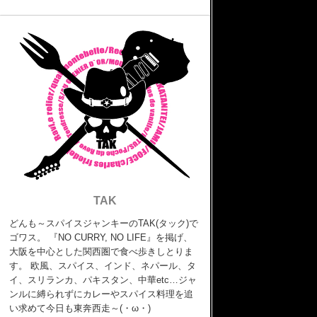
TAK
どんも～スパイスジャンキーのTAK(タック)で
ゴワス。 『NO CURRY, NO LIFE』を掲げ、
大阪を中心とした関西圏で食べ歩きしとりま
す。 欧風、スパイス、インド、ネパール、タ
イ、スリランカ、パキスタン、中華etc…ジャ
ンルに縛られずにカレーやスパイス料理を追
い求めて今日も東奔西走～(・ω・)