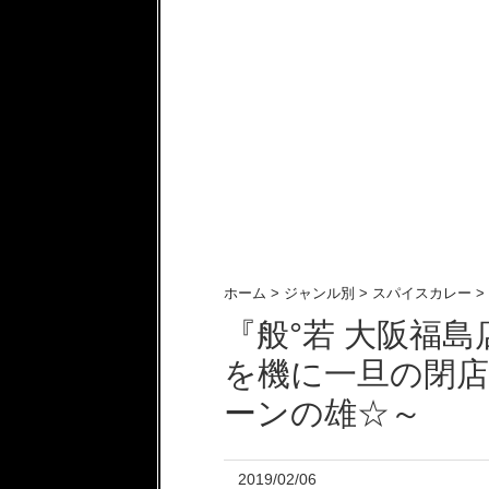
ホーム
>
ジャンル別
>
スパイスカレー
>
『般°若 大阪福島
を機に一旦の閉
ーンの雄☆～
2019/02/06