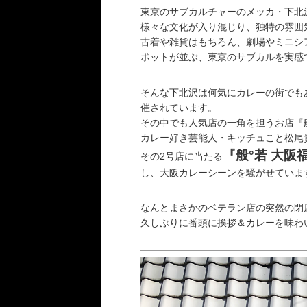
東京のサブカルチャーのメッカ・下北
様々な文化が入り混じり、独特の雰囲
古着や雑貨はもちろん、劇場やミニシア
ポットが並ぶ、東京のサブカルを実感
そんな下北沢は何気にカレーの街でも
催されています。
その中でも人気店の一角を担うお店『
カレー好き芸能人・キッチュこと松尾
『般°若 大阪
その2号店に当たる
し、大阪カレーシーンを騒がせていま
なんとまさかのベテラン店の突然の閉
久しぶりに番頭に挨拶＆カレーを味わい