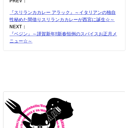
PREV：
『スリランカカレー アラック』～イタリアンの独自
性秘めた間借りスリランカカレーが西宮に誕生☆～
NEXT：
『ベジン』～謹賀新年!!新春恒例のスパイスお正月メ
ニュー☆～