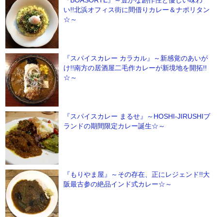
『BOASORTE』～豊かな創作性と優しい味わ
い!!北浜オフィス街に間借りカレー＆ナポリタン
☆～
『スパイスカレー カラカル』～新感覚のあいが
け!!南方の居酒屋二毛作カレーが新境地を開拓!!
☆～
『スパイスカレー まるせ』～HOSHI-JIRUSHIブ
ランドの期間限定カレー誕生☆～
『もりやま屋』～その存在、正にレジェンド!!大
阪最古参の絶品インド式カレー☆～