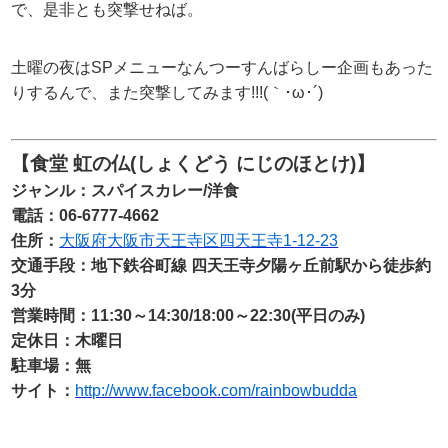
で、是非とも突撃せねば。
土曜の夜はSPメニューなんつーすんばらしー企画もあった
りするんで、また突撃してみます!!!(｀･ω･´)
【食堂 虹の仏(しょくどう にじのほとけ)】
ジャンル：スパイスカレー/洋食
電話：06-6777-4662
住所：
大阪府大阪市天王寺区四天王寺1-12-23
交通手段：地下鉄谷町線 四天王寺夕陽ヶ丘前駅から徒歩約
3分
営業時間：11:30～14:30/18:00～22:30(平日のみ)
定休日：木曜日
駐車場：無
サイト：
http://www.facebook.com/rainbowbudda