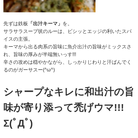
先ずは鉄板
「出汁キーマ」
を。
サラサラスープ状のルーは、ビシッとエッジの利いたスパ
イスの主張。
キーマから出る肉系の旨味に魚介出汁の旨味がミックスさ
れ、旨味の厚みが半端無いっす!!!
辛さの攻めは穏やかながら、しっかりじわりと汗ばんでく
るのがガーサスー(^ω^)
シャープなキレに和出汁の旨
味が寄り添って禿げウマ!!!
Σ(ﾟДﾟ)