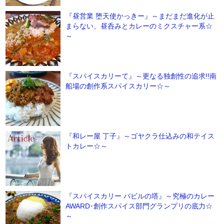
『昼営業 堕天使かっきー』～まだまだ進化が止
まらない、昼呑みとカレーのミクスチャー系☆
～
『スパイスカリーて』～更なる独創性の追求!!南
船場の創作系スパイスカリー☆～
『和レー屋 丁子』～ゴヤクラ仕込みの和テイス
トカレー☆～
『スパイスカリー バビルの塔』～究極のカレー
AWARD･創作スパイス部門グランプリの底力☆
～