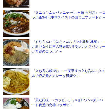
『タニ☆ヤム☆パンニャ with 六徳 恒河沙』～コ
ラボ第3弾は中華テイストの四つ巴プレート☆～
『すりらんかごはん ハルカリ×北新地 林家』～
北新地女性店主の邂逅!!スリランカとスパンキー
が奇跡のコラボ☆～
『立ち呑み般°若』～一夜限りの立ち呑みスタイ
ルで絶品肴とカレーを堪能☆～
『風だ(仮)』～カラピンチャ×ゼロワン×ダルバ
ート食堂の究極コラボ☆～