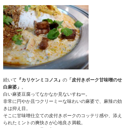
続いて
『カリケンミコノス』
の
「皮付きポーク甘味噌のせ
白麻婆」
。
白い麻婆豆腐ってなかなか見ないすねー。
非常に円やか且つクリーミーな味わいの麻婆で、麻辣の効
きは抑え目。
そこに甘味噌仕立ての皮付きポークのコッテリ感や、添え
られたミントの爽快さが心地良さ満載。