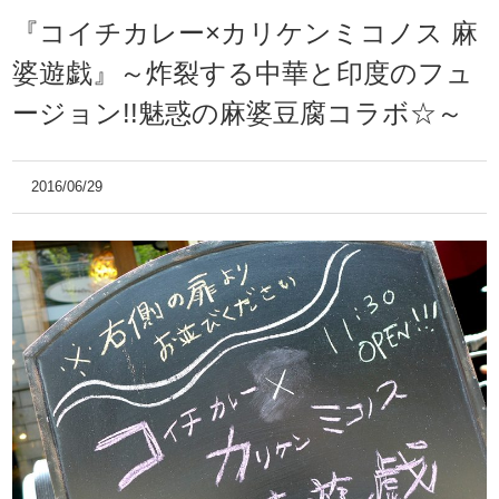
『コイチカレー×カリケンミコノス 麻
婆遊戯』～炸裂する中華と印度のフュ
ージョン!!魅惑の麻婆豆腐コラボ☆～
2016/06/29