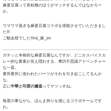
麻婆豆腐って長粒種のほうがマッチするんではなかろー
か。
ウマウマ過ぎる麻婆豆腐コラボを堪能させていただきまし
た!!!
ご馳走様でした!!!m(_麻_)m
ガチッと本格的な麻婆豆腐なんですが、どこかスパイスカ
レー的な要素が見え隠れする、摩訶不思議アドベンチャー
な一皿。
要所要所に使われたパーツがそれを引き起こしてるんか
な。
正に
中華と印度の邂逅
ってヤツっすね。
毎度の事ながら、ほんま拘りを感じるコラボチームです
わ。