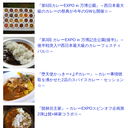
『第5回カレーEXPO in 万博公園』～西日本最大
級のカレーの祭典が今年のGWも開催☆～
『第3回 カレーEXPO in 万博記念公園(後半)』～
後半戦突入!!!西日本最大級のカレーフェスティ
バル☆～
『堕天使かっきー×よPカレー』～カレー事情聴
取を沸かせた2店のスパイスカレー・セッション
☆～
『髭林坊主家』～カレーEXPOスピンオフ企画第
2弾は髭×林家コラボ☆～