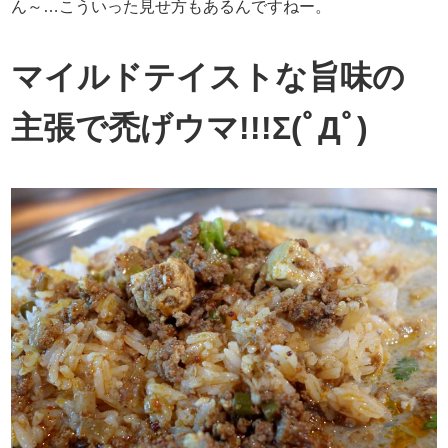
ん～…こういった見せ方もあるんですねー。
マイルドテイストな旨味の
主張で禿げウマ!!!Σ(ﾟДﾟ)