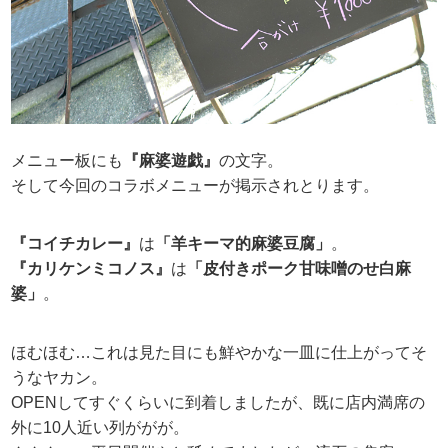
メニュー板にも
『麻婆遊戯』
の文字。
そして今回のコラボメニューが掲示されとります。
『コイチカレー』
は
「羊キーマ的麻婆豆腐」
。
『カリケンミコノス』
は
「皮付きポーク甘味噌のせ白麻
婆」
。
ほむほむ…これは見た目にも鮮やかな一皿に仕上がってそ
うなヤカン。
OPENしてすぐくらいに到着しましたが、既に店内満席の
外に10人近い列ががが。