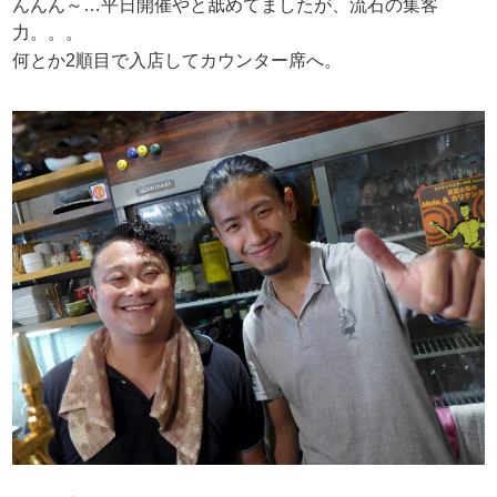
んんん～…平日開催やと舐めてましたが、流石の集客
力。。。
何とか2順目で入店してカウンター席へ。