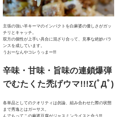
主張の強い羊キーマのインパクトを白麻婆の優しさがガッ
チリとキャッチ。
双方の個性が上手い具合に混ざり合って、見事な絶妙バラ
ンスを成しています。
うおーなんやコレうっまー!!!
辛味・甘味・旨味の連鎖爆弾
でむたくた禿げウマ!!!Σ(ﾟДﾟ)
各単品としてのクオリティは勿論、組み合わせた際の状態
まで秀逸とはガーサス。
んでもってこの麻婆豆腐がジャスミンライスと合う!!!