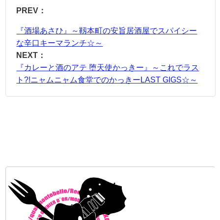
PREV：
『酒場あさひ』～靱本町の安旨居酒屋でスパイシー
な辛口キーマランチ☆～
NEXT：
『カレーと酒のアテ 堕天使かっきー』～これでラス
ト?!ニャムニャム食堂でのかっきーLAST GIGS☆～