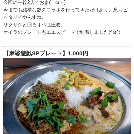
今回の主役2人でおま(・ω・)
今までも結構な数のコラボを行ってきただけあり、息もピ
ッタリでやんすね。
サクサクと回るオペは圧巻。
オイラのプレートもエエスピードで到着しました(^ω^)
【麻婆遊戯SPプレート】1,000円