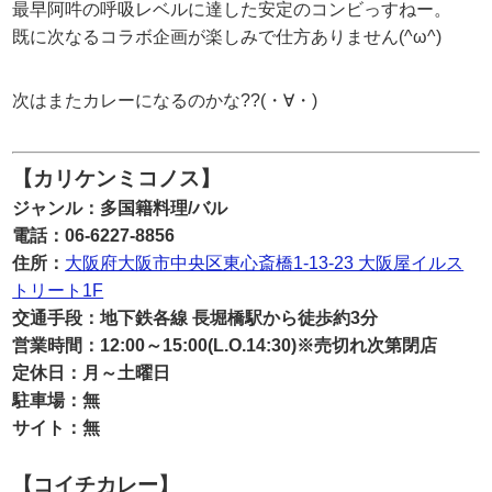
最早阿吽の呼吸レベルに達した安定のコンビっすねー。
既に次なるコラボ企画が楽しみで仕方ありません(^ω^)
次はまたカレーになるのかな??(・∀・)
【カリケンミコノス】
ジャンル：多国籍料理/バル
電話：06-6227-8856
住所：
大阪府大阪市中央区東心斎橋1-13-23 大阪屋イルス
トリート1F
交通手段：地下鉄各線 長堀橋駅から徒歩約3分
営業時間：12:00～15:00(L.O.14:30)※売切れ次第閉店
定休日：月～土曜日
駐車場：無
サイト：無
【コイチカレー】