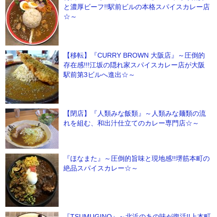
と濃厚ビーフ!!駅前ビルの本格スパイスカレー店
☆～
【移転】『CURRY BROWN 大阪店』～圧倒的
存在感!!!江坂の隠れ家スパイスカレー店が大阪
駅前第3ビルへ進出☆～
【閉店】『人類みな飯類』～人類みな麺類の流
れを組む、和出汁仕立てのカレー専門店☆～
『ほなまた』～圧倒的旨味と現地感!!堺筋本町の
絶品スパイスカレー☆～
『TSUMUGINO』～北浜のあの味が復活!!上本町