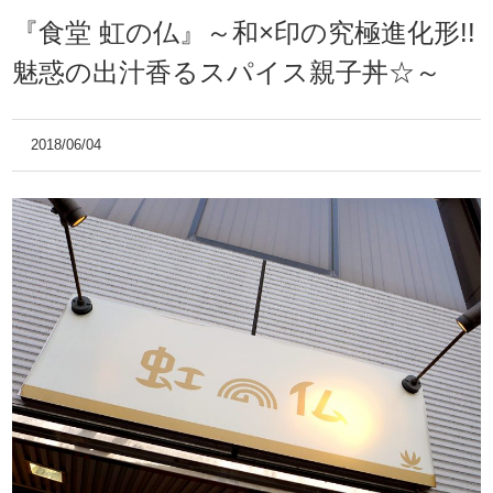
『食堂 虹の仏』～和×印の究極進化形!!
魅惑の出汁香るスパイス親子丼☆～
2018/06/04