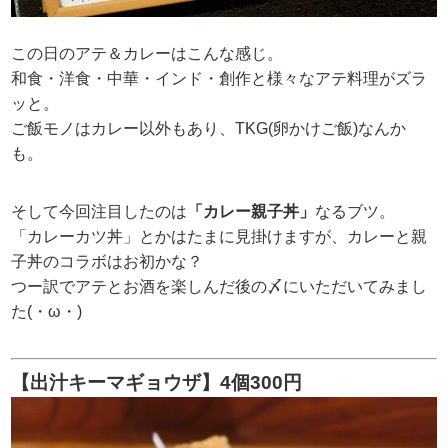
この日のアテ＆カレーはこんな感じ。
和食・洋食・中華・インド・創作と様々なアテ料理がズラ
ッと。
ご飯モノはカレー以外もあり、TKG(卵かけご飯)なんか
も。
そして今回注目したのは
「カレー親子丼」
なるブツ。
「カレーカツ丼」とかはたまに見掛けますが、カレーと親
子丼のコラボはお初かな？
つー訳でアテとお酒を楽しんだ後の〆にいただいてみまし
た(・ω・)
【出汁キーマギョウザ】4個300円