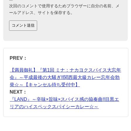
次回のコメントで使用するためブラウザーに自分の名前、メ
ールアドレス、サイトを保存する。
PREV：
【満員御礼】『第1回 ミナ：ナカヨクスパイス大忘年
会』～平成最後の大騒ぎ!!関西最大級カレー忘年会勃
発☆～【キャンセル待ち受付中】
NEXT：
『LAND』～辛味×旨味×スパイス感の協奏曲!!目黒エ
リアのハイスペックスパイシーカレー☆～