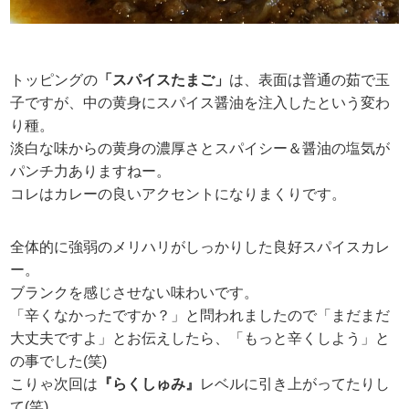
トッピングの
「スパイスたまご」
は、表面は普通の茹で玉
子ですが、中の黄身にスパイス醤油を注入したという変わ
り種。
淡白な味からの黄身の濃厚さとスパイシー＆醤油の塩気が
パンチ力ありますねー。
コレはカレーの良いアクセントになりまくりです。
全体的に強弱のメリハリがしっかりした良好スパイスカレ
ー。
ブランクを感じさせない味わいです。
「辛くなかったですか？」と問われましたので「まだまだ
大丈夫ですよ」とお伝えしたら、「もっと辛くしよう」と
の事でした(笑)
こりゃ次回は
『らくしゅみ』
レベルに引き上がってたりし
て(笑)