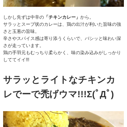
しかし先ずは中辛の
「チキンカレー」
から。
サラッとスープ状のカレーは、鶏の出汁が利いた旨味の強
さと玉葱の旨味。
辛さやスパイス感は寄り添うくらいで、バシッと味わい深
さが走っています。
鶏の手羽元もむっちり柔らかく、味の染み込みがしっかり
しててイイ!!!
サラッとライトなチキンカ
レでーで禿げウマ!!!Σ(ﾟДﾟ)