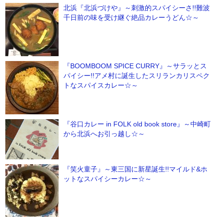
北浜『北浜づけや』～刺激的スパイシーさ!!難波
千日前の味を受け継ぐ絶品カレーうどん☆～
『BOOMBOOM SPICE CURRY』～サラッとス
パイシー!!アメ村に誕生したスリランカリスペク
トなスパイスカレー☆～
『谷口カレー in FOLK old book store』～中崎町
から北浜へお引っ越し☆～
『笑火童子』～東三国に新星誕生!!マイルド&ホ
ットなスパイシーカレー☆～