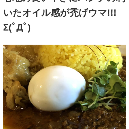
いたオイル感が禿げウマ!!!
Σ(ﾟДﾟ)