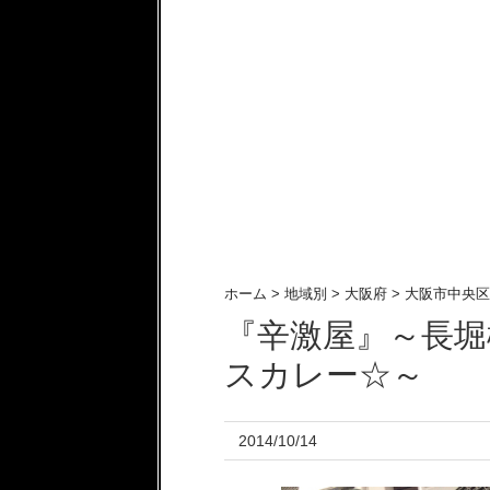
ホーム
>
地域別
>
大阪府
>
大阪市中央区
『辛激屋』～長
スカレー☆～
2014/10/14