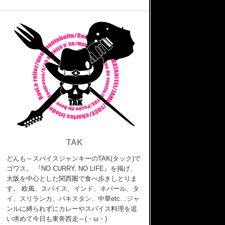
TAK
どんも～スパイスジャンキーのTAK(タック)で
ゴワス。 『NO CURRY, NO LIFE』を掲げ、
大阪を中心とした関西圏で食べ歩きしとりま
す。 欧風、スパイス、インド、ネパール、タ
イ、スリランカ、パキスタン、中華etc…ジャ
ンルに縛られずにカレーやスパイス料理を追
い求めて今日も東奔西走～(・ω・)