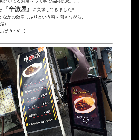
ても開いてるお店～って事で脳内検索。。。
『辛激屋』
ら
に突撃してきました!!!
かなかの激辛っぷりという噂を聞きながら、
爆)
!!(・∀・)