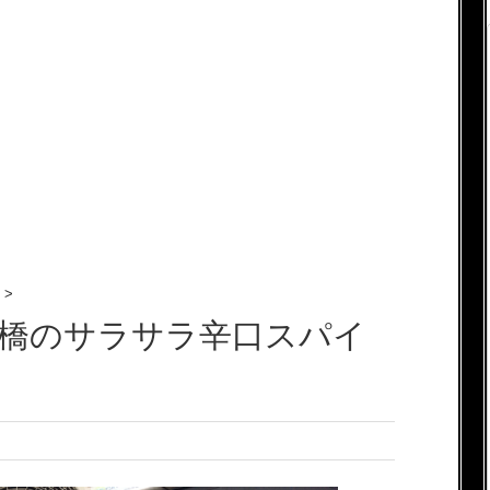
>
堀橋のサラサラ辛口スパイ