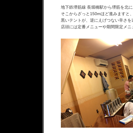
地下鉄堺筋線 長堀橋駅から堺筋を北
そこからざっと150mほど進みますと
黒いテントが、逆にえげつない辛さを
店頭には定番メニューや期間限定メニ