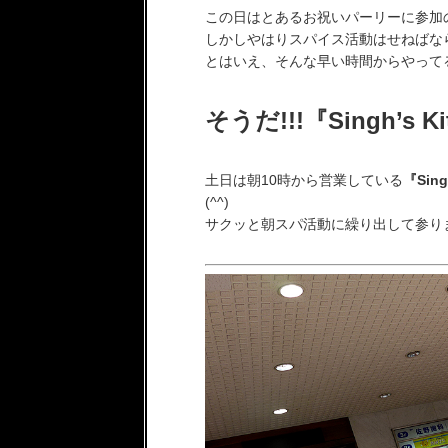
この日はとあるお祝いパーリーに参加
しかしやはりスパイス活動はせねばな
とはいえ、そんな早い時間からやって
そうだ!!!『Singh’s K
土日は朝10時から営業している
『Sing
(^^)
サクッと朝スパ活動に繰り出して参りまし