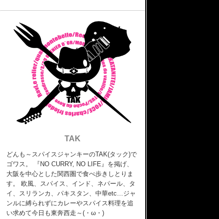
TAK
どんも～スパイスジャンキーのTAK(タック)で
ゴワス。 『NO CURRY, NO LIFE』を掲げ、
大阪を中心とした関西圏で食べ歩きしとりま
す。 欧風、スパイス、インド、ネパール、タ
イ、スリランカ、パキスタン、中華etc…ジャ
ンルに縛られずにカレーやスパイス料理を追
い求めて今日も東奔西走～(・ω・)