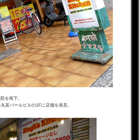
堺筋を南下。
る丸富パールビルの1Fに店舗を発見。