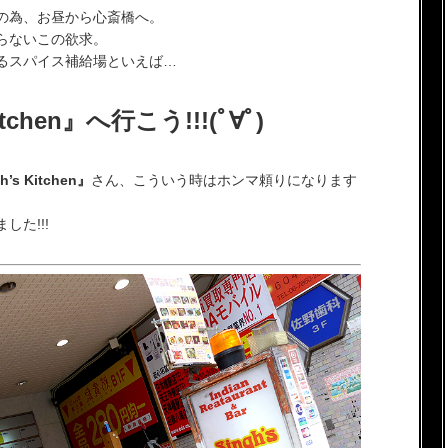
の為、お昼から心斎橋へ。
らないこの欲求。
るスパイス補給場といえば…
itchen』へ行こう!!!(ﾟ∀ﾟ)
h’s Kitchen』
さん、こういう時はホンマ頼りになります
た!!!