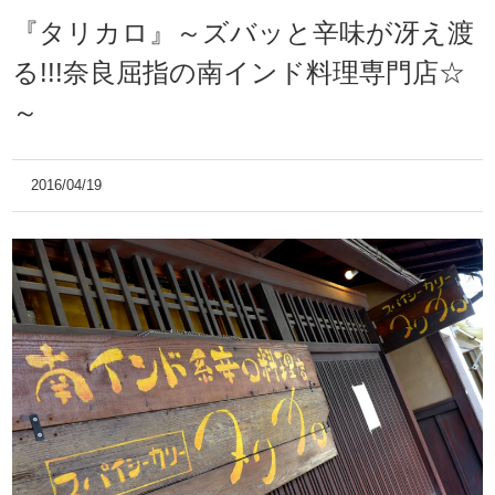
『タリカロ』～ズバッと辛味が冴え渡
る!!!奈良屈指の南インド料理専門店☆
～
2016/04/19