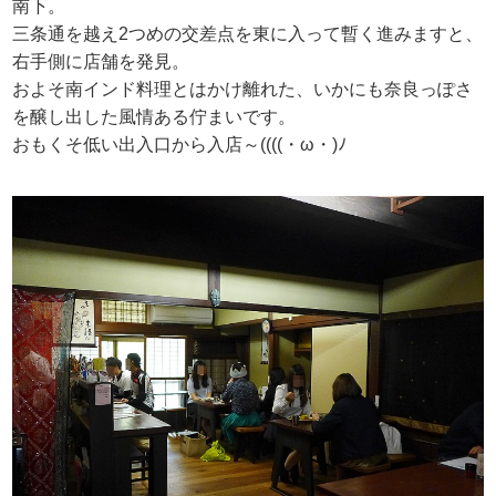
南下。
三条通を越え2つめの交差点を東に入って暫く進みますと、
右手側に店舗を発見。
およそ南インド料理とはかけ離れた、いかにも奈良っぽさ
を醸し出した風情ある佇まいです。
おもくそ低い出入口から入店～((((・ω・)ﾉ