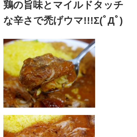
鶏の旨味とマイルドタッチ
な辛さで禿げウマ!!!Σ(ﾟДﾟ)