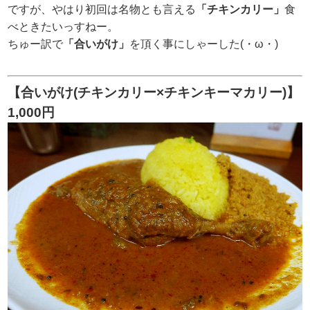
ですが、やはり初回は名物とも言える
「チキンカリー」
食
べときたいっすねー。
ちゅー訳で
「合いがけ」
を頂く事にしゃーした(・ω・)
【合いがけ(チキンカリー×チキンキーマカリー)】
1,000円