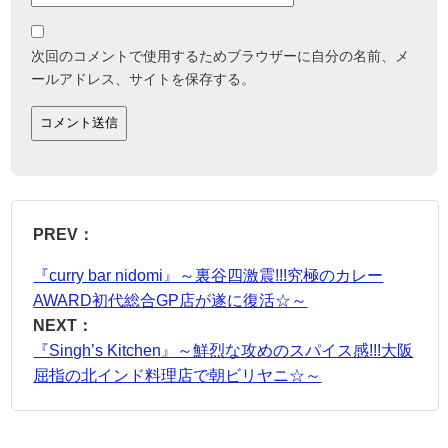
次回のコメントで使用するためブラウザーに自分の名前、メ
ールアドレス、サイトを保存する。
PREV：
『curry bar nidomi』～裏谷四激震!!!究極のカレー
AWARD初代総合GP店が遂に復活☆～
NEXT：
『Singh’s Kitchen』～鮮烈な攻めのスパイス感!!!大阪
屈指の北インド料理店で朝ビリヤニ☆～