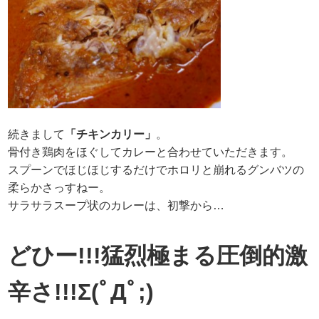
続きまして
「チキンカリー」
。
骨付き鶏肉をほぐしてカレーと合わせていただきます。
スプーンでほじほじするだけでホロリと崩れるグンバツの
柔らかさっすねー。
サラサラスープ状のカレーは、初撃から…
どひー!!!猛烈極まる圧倒的激
辛さ!!!Σ(ﾟДﾟ;)