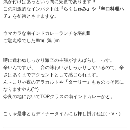
気が付けばあっという間に完食であります!!!
この刺激的なインパクトは
『らくしゅみ』
や
『辛口料理ハ
チ』
を彷彿とさせますな。
ウマカラな南インドカレーランチを堪能!!!
ご馳走様でした!!!m(_鶏_)m
噂に違わぬしっかり激辛の主張がすんばらしーっす。
辛いんですが、土台の味わいがしっかりしているので、辛
さはあくまでアクセントとして感じられます。
ん～こりゃ夜のアラカルトや
「ターリー」
もものっそ気に
なりますやん(^^)
奈良の地においてTOPクラスの南インドカレーかと。
こりゃ是非ともディナータイムにも押し掛けねば(・∀・)