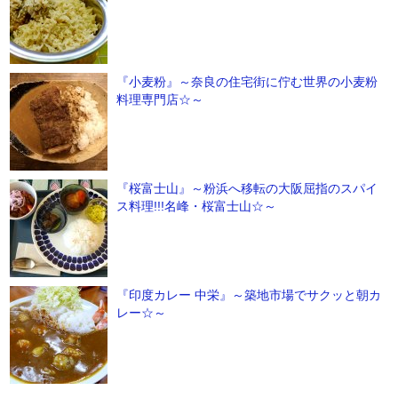
『小麦粉』～奈良の住宅街に佇む世界の小麦粉
料理専門店☆～
『桜富士山』～粉浜へ移転の大阪屈指のスパイ
ス料理!!!名峰・桜富士山☆～
『印度カレー 中栄』～築地市場でサクッと朝カ
レー☆～