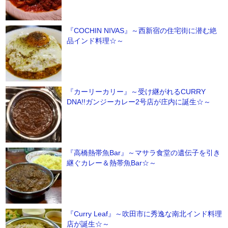
『COCHIN NIVAS』～西新宿の住宅街に潜む絶
品インド料理☆～
『カーリーカリー』～受け継がれるCURRY
DNA!!ガンジーカレー2号店が庄内に誕生☆～
『高橋熱帯魚Bar』～マサラ食堂の遺伝子を引き
継ぐカレー＆熱帯魚Bar☆～
『Curry Leaf』～吹田市に秀逸な南北インド料理
店が誕生☆～