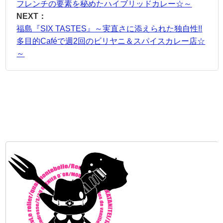
フレンチの要素を秘めたハイブリッドカレー☆～
NEXT：
福島『SIX TASTES』～実直さに添えられた独自性!!
多目的Caféで週2回のビリヤニ＆スパイスカレー店☆
～