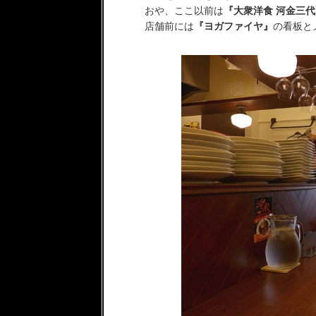
おや、ここ以前は
『大衆洋食 河金三
店舗前には
『ヨガファイヤ』
の看板と