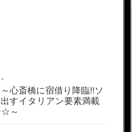
>
～心斎橋に宿借り降臨!!ソ
み出すイタリアン要素満載
ー☆～