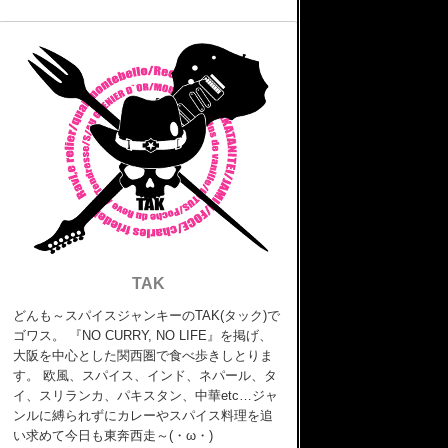
TAK
どんも～スパイスジャンキーのTAK(タック)で
ゴワス。 『NO CURRY, NO LIFE』を掲げ、
大阪を中心とした関西圏で食べ歩きしとりま
す。 欧風、スパイス、インド、ネパール、タ
イ、スリランカ、パキスタン、中華etc…ジャ
ンルに縛られずにカレーやスパイス料理を追
い求めて今日も東奔西走～(・ω・)