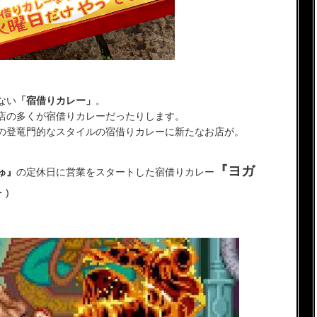
ない
「宿借りカレー」
。
店の多くが宿借りカレーだったりします。
の登竜門的なスタイルの宿借りカレーに新たなお店が。
『ヨガ
ゅ』
の定休日に営業をスタートした宿借りカレー
・)