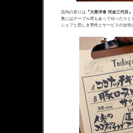
店内の造りは
『大衆洋食 河金三代目』
奥にはテーブル席もあってゆったりと
シェフと思しき男性とサービスの女性