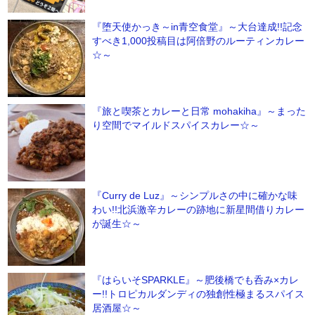
『堕天使かっき～in青空食堂』～大台達成!!記念
すべき1,000投稿目は阿倍野のルーティンカレー
☆～
『旅と喫茶とカレーと日常 mohakiha』～まった
り空間でマイルドスパイスカレー☆～
『Curry de Luz』～シンプルさの中に確かな味
わい!!北浜激辛カレーの跡地に新星間借りカレー
が誕生☆～
『はらいそSPARKLE』～肥後橋でも呑み×カレ
ー!!トロピカルダンディの独創性極まるスパイス
居酒屋☆～