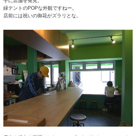
手に店舗を発見。
緑テントのPOPな外観ですねー。
店前には祝いの御花がズラリとな。