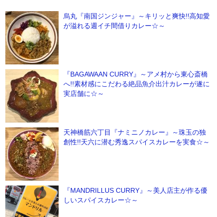
烏丸『南国ジンジャー』～キリッと爽快!!高知愛
が溢れる週イチ間借りカレー☆～
『BAGAWAAN CURRY』～アメ村から東心斎橋
へ!!素材感にこだわる絶品魚介出汁カレーが遂に
実店舗に☆～
天神橋筋六丁目『ナミニノカレー』～珠玉の独
創性!!天六に潜む秀逸スパイスカレーを実食☆～
『MANDRILLUS CURRY』～美人店主が作る優
しいスパイスカレー☆～