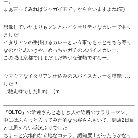
ー。
まぁ言ってみればジャガイモですから合いますよね(笑)
想像していたよりもグンとハイクオリティなカレーであり
ました!!
イタリアンの手掛けるカレーという事でもっとそちら寄り
なのかと思いきや、めっちゃガチのスパイスカレー。
この域は京都ではまだまだ希少な部類ですなー。
ウマウマなイタリアン仕込みのスパイスカレーを堪能しま
した!!!
ご馳走様でした!!!m(_ _)m
『OLTO』
の常連さんと思しき人や近所のサラリーマン、
中にはふらっと入ってみた的なお客さんもいて、開店2日目
とは思えない盛況ぶりでした。
ちょっと穴場的な立地なコチラ、認知度上がったらかなり