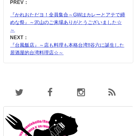
PREV：
『かれおただヨ！全員集合～GWはカレーとアテで締
めな祭』～沢山のご来場ありがとうございました☆
～
NEXT：
『台風飯店』～店も料理も本格台湾!!谷六に誕生した
居酒屋的台湾料理店☆～