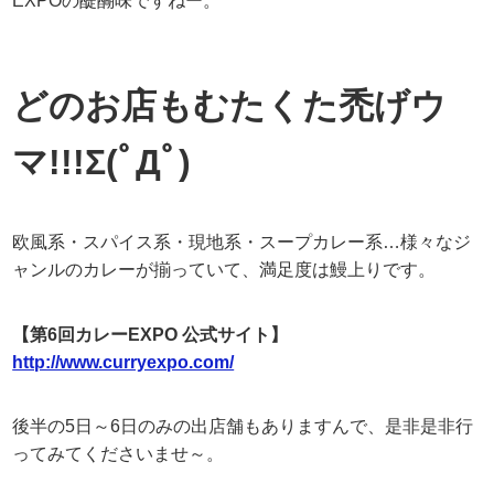
EXPOの醍醐味ですねー。
どのお店もむたくた禿げウ
マ!!!Σ(ﾟДﾟ)
欧風系・スパイス系・現地系・スープカレー系…様々なジ
ャンルのカレーが揃っていて、満足度は鰻上りです。
【第6回カレーEXPO 公式サイト】
http://www.curryexpo.com/
後半の5日～6日のみの出店舗もありますんで、是非是非行
ってみてくださいませ～。