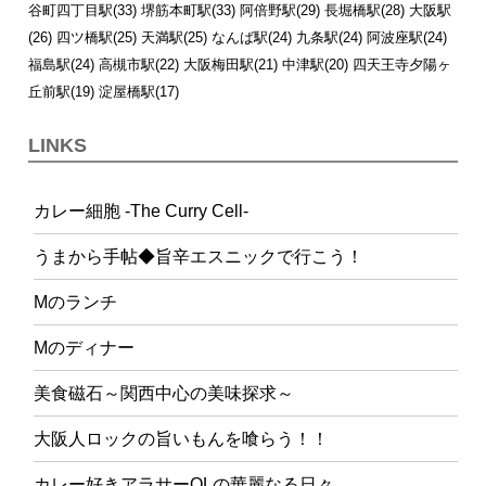
谷町四丁目駅(33)
堺筋本町駅(33)
阿倍野駅(29)
長堀橋駅(28)
大阪駅
(26)
四ツ橋駅(25)
天満駅(25)
なんば駅(24)
九条駅(24)
阿波座駅(24)
福島駅(24)
高槻市駅(22)
大阪梅田駅(21)
中津駅(20)
四天王寺夕陽ヶ
丘前駅(19)
淀屋橋駅(17)
LINKS
カレー細胞 -The Curry Cell-
うまから手帖◆旨辛エスニックで行こう！
Mのランチ
Mのディナー
美食磁石～関西中心の美味探求～
大阪人ロックの旨いもんを喰らう！！
カレー好きアラサーOLの華麗なる日々