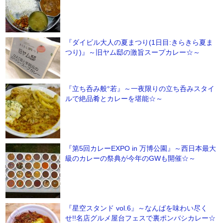
『ダイビル大人の夏まつり(1日目:きらきら夏ま
つり)』～旧ヤム邸の激旨スープカレー☆～
『立ち呑み般°若』～一夜限りの立ち呑みスタイ
ルで絶品肴とカレーを堪能☆～
『第5回カレーEXPO in 万博公園』～西日本最大
級のカレーの祭典が今年のGWも開催☆～
『星空スタンド vol.6』～なんばを味わい尽く
せ!!名店グルメ屋台フェスで裏ポンバシカレー☆