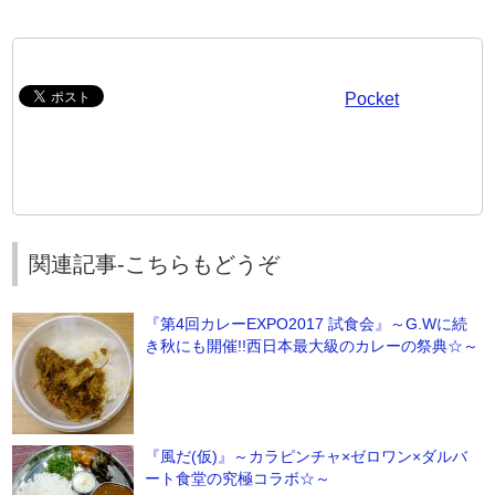
Pocket
関連記事-こちらもどうぞ
『第4回カレーEXPO2017 試食会』～G.Wに続
き秋にも開催!!西日本最大級のカレーの祭典☆～
『風だ(仮)』～カラピンチャ×ゼロワン×ダルバ
ート食堂の究極コラボ☆～