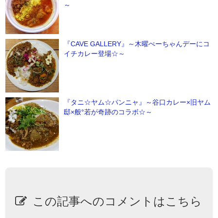
～
『CAVE GALLERY』～木曜ぺーちゃんデーにコ
イチカレー登場☆～
『タニ☆ヤム☆パンニャ』～谷口カレー×旧ヤム
邸×般°若が奇跡のコラボ☆～
この記事へのコメントはこちら