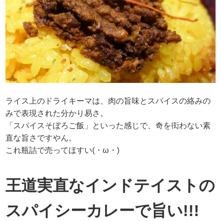
ライス上のドライキーマは、肉の旨味とスパイスの絡みの
みで表現された分かり易さ。
「スパイスそぼろご飯」といった感じで、奇を衒わない素
直な旨さですやん。
これ瓶詰で売ってほすい(・ω・)
王道実直なインドテイストの
スパイシーカレーで旨い!!!