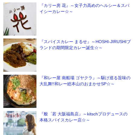
『カリー房 花』～女子力高めのヘルシー＆スパ
イシーカレー☆～
『スパイスカレー まるせ』～HOSHI-JIRUSHIブ
ランドの期間限定カレー誕生☆～
『和レー屋 南船場 ゴヤクラ』～駆け巡る旨味の
大乱舞!!和レー総本山のおまかせSP☆～
『般゜若 大阪福島店』～kitschプロデュースの
本格スパイスカレー店☆～