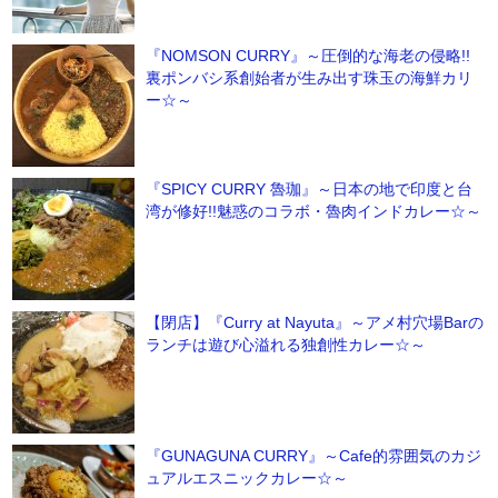
『NOMSON CURRY』～圧倒的な海老の侵略!!
裏ポンバシ系創始者が生み出す珠玉の海鮮カリ
ー☆～
『SPICY CURRY 魯珈』～日本の地で印度と台
湾が修好!!魅惑のコラボ・魯肉インドカレー☆～
【閉店】『Curry at Nayuta』～アメ村穴場Barの
ランチは遊び心溢れる独創性カレー☆～
『GUNAGUNA CURRY』～Cafe的雰囲気のカジ
ュアルエスニックカレー☆～