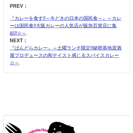
PREV：
『カレーを食す!!～今どきの日本の国民食～』～カレ
ーは国民食!!大阪カレーの人気店が阪急百貨店に集
結!!☆～
NEXT：
『ぱんどらカレー』～土曜ランチ限定!!秘密基地居酒
屋プロデュースの和テイスト感じるスパイスカレー
☆～