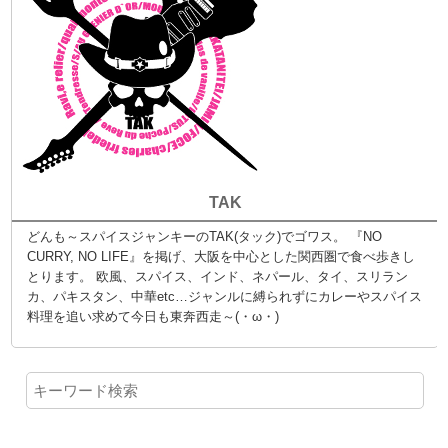
TAK
どんも～スパイスジャンキーのTAK(タック)でゴワス。 『NO
CURRY, NO LIFE』を掲げ、大阪を中心とした関西圏で食べ歩きし
とります。 欧風、スパイス、インド、ネパール、タイ、スリラン
カ、パキスタン、中華etc…ジャンルに縛られずにカレーやスパイス
料理を追い求めて今日も東奔西走～(・ω・)