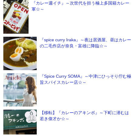
『カレー週イチ』～次世代を担う極上多国籍カレー
軍☆～
『spice curry Iraka』～夜は居酒屋、昼はカレー
の二毛作店が奈良・富雄に降臨☆～
『Spice Curry SOMA』～中津にひっそり佇む極
旨スパイスカレー店☆～
【移転】『カレーのアキンボ』～下町に潜むは
若き偉才か☆～