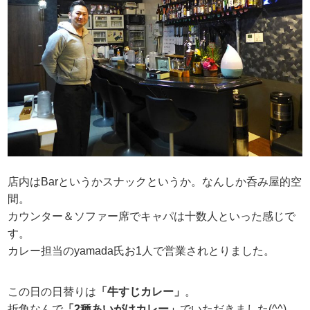
店内はBarというかスナックというか。なんしか呑み屋的空
間。
カウンター＆ソファー席でキャパは十数人といった感じで
す。
カレー担当のyamada氏お1人で営業されとりました。
この日の日替りは
「牛すじカレー」
。
折角なんで
「2種あいがけカレー」
でいただきました(^^)