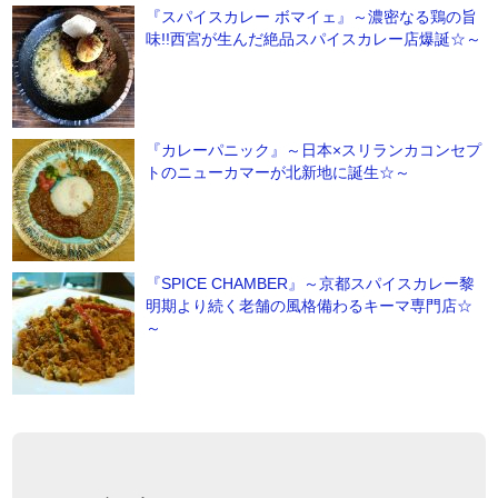
『スパイスカレー ボマイェ』～濃密なる鶏の旨
味!!西宮が生んだ絶品スパイスカレー店爆誕☆～
『カレーパニック』～日本×スリランカコンセプ
トのニューカマーが北新地に誕生☆～
『SPICE CHAMBER』～京都スパイスカレー黎
明期より続く老舗の風格備わるキーマ専門店☆
～