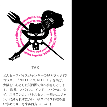
TAK
どんも～スパイスジャンキーのTAK(タック)で
ゴワス。 『NO CURRY, NO LIFE』を掲げ、
大阪を中心とした関西圏で食べ歩きしとりま
す。 欧風、スパイス、インド、ネパール、タ
イ、スリランカ、パキスタン、中華etc…ジャ
ンルに縛られずにカレーやスパイス料理を追
い求めて今日も東奔西走～(・ω・)