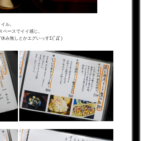
タイル。
スペースでイイ感じ。
み無しとかエグいっすΣ(ﾟДﾟ)