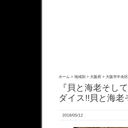
ホーム
>
地域別
>
大阪府
>
大阪市中央区
『貝と海老そし
ダイス!!貝と海
2018/05/12