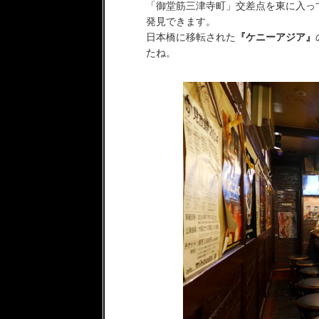
「御堂筋三津寺町」交差点を東に入っ
発見できます。
日本橋に移転された
『ケニーアジア』
たね。