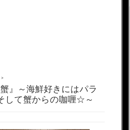
>
て蟹』～海鮮好きにはパラ
老そして蟹からの咖喱☆～