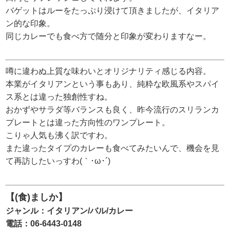
バゲットはルーをたっぷり浸けて頂きましたが、イタリア
ン的な印象。
同じカレーでも食べ方で随分と印象が変わりますなー。
噂に違わぬ上質な味わいとオリジナリティ感じる内容。
本業がイタリアンという事もあり、純粋な欧風系やスパイ
ス系とは違った独創性すね。
おかずやサラダ等バランスも良く、昨今流行のスリランカ
プレートとは違った方向性のワンプレート。
こりゃ人気も沸く訳ですわ。
また違ったタイプのカレーも食べてみたいんで、機会を見
て再訪したいっすわ(｀･ω･´)
【(食)ましか】
ジャンル：イタリアン/バル/カレー
電話：06-6443-0148