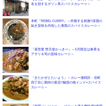
名を冠するガツン系スパイスカレー☆～
本町『REBEL CURRY』～炸裂する刺激!!深淵の
如き旨味を内包した漆黒のスパイスカレー☆～
『昼営業 堕天使かっきー』～5月限定は春香る
アサリ＆筍の旨味カレー☆～
『きたかぜとたいよう』～カレー激戦区・谷町
四丁目に期待の新店!!魅惑の南インド×スパイス
カレー☆～