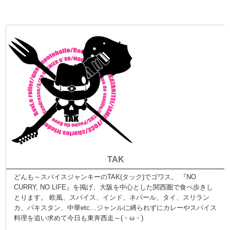
TAK
どんも～スパイスジャンキーのTAK(タック)でゴワス。 『NO
CURRY, NO LIFE』を掲げ、大阪を中心とした関西圏で食べ歩きし
とります。 欧風、スパイス、インド、ネパール、タイ、スリラン
カ、パキスタン、中華etc…ジャンルに縛られずにカレーやスパイス
料理を追い求めて今日も東奔西走～(・ω・)