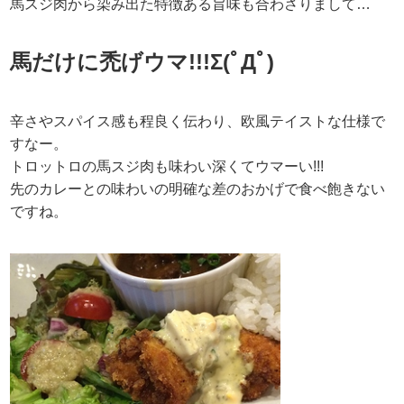
馬スジ肉から染み出た特徴ある旨味も合わさりまして…
馬だけに禿げウマ!!!Σ(ﾟДﾟ)
辛さやスパイス感も程良く伝わり、欧風テイストな仕様で
すなー。
トロットロの馬スジ肉も味わい深くてウマーい!!!
先のカレーとの味わいの明確な差のおかげで食べ飽きない
ですね。