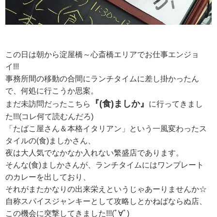
この日は朝から淀屋橋～心斎橋エリアでお仕事エンジョ
イ!!!
事務所間の移動の合間にランチタイムに差し掛かったん
で、何処に行こうか思案。
『(食)ましか』
まだ未訪問だったこちら
に行ってきまし
た!!!(コレ何て読むんだろ)
「たばこ屋さん＆本格イタリアン」という一風変わったス
タイルの(食)ましかさん、
夜は大人気でなかなか入れない繁盛店であります。
そんな(食)ましかさんが、ランチタイムにはワンプレート
のカレーを出しており、
それがまたかなりの出来栄えというじゃあーりませんか☆
自称スパイスジャンキーとして攻略しとかねばならぬ店、
この機会に突撃してきました!!!(ﾟ∀ﾟ)