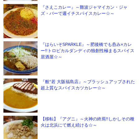
『さえこカレー』～難波ジャマイカン・ジャ
ズ・バーで週イチスパイスカレー☆～
『はらいそSPARKLE』～肥後橋でも呑み×カレ
ー!!トロピカルダンディの独創性極まるスパイス
居酒屋☆～
『般°若 大阪福島店』～ブラッシュアップされた
超上質なスパイスカツカレー☆～
【移転】『アグニ』～火神の終焉!!しかしその種
火は北浜にて燃え続ける☆～