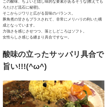
この酸味、ちょいと隠し味的な要素があるそうな(教えても
ろたけど流石に秘密)。
そこからジワリと広がる旨味のバランス。
豚角煮の甘さもプラスされて、非常にメリハリの利いた構
成となっています。
力強さを感じさせつつ、落としどころはソフト。
女性らしさ感じる纏まり具合ですなー。
酸味の立ったサッパリ具合で
旨い!!!(^ω^)