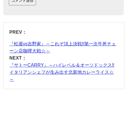
PREV：
『松屋vs吉野家』～これぞ頂上決戦!!第一次牛丼チェ
ーン店咖哩大戦☆～
NEXT：
『サトーCARRY』～ハイレベル＆オーソドックス!!
イタリアンシェフが生み出す北新地カレーライス☆
～