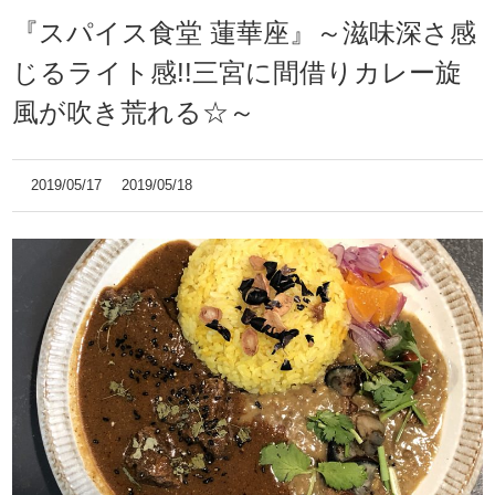
『スパイス食堂 蓮華座』～滋味深さ感
じるライト感!!三宮に間借りカレー旋
風が吹き荒れる☆～
2019/05/17
2019/05/18