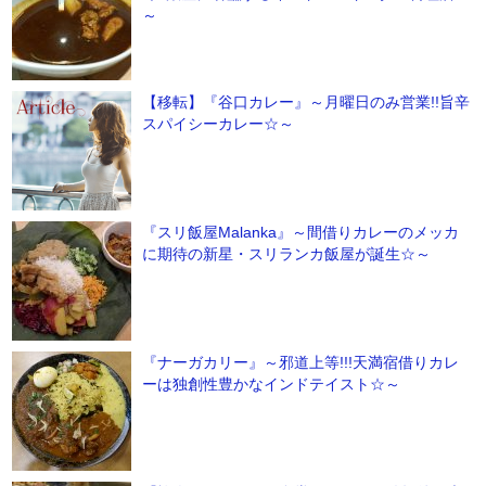
～
【移転】『谷口カレー』～月曜日のみ営業!!旨辛
スパイシーカレー☆～
『スリ飯屋Malanka』～間借りカレーのメッカ
に期待の新星・スリランカ飯屋が誕生☆～
『ナーガカリー』～邪道上等!!!天満宿借りカレ
ーは独創性豊かなインドテイスト☆～