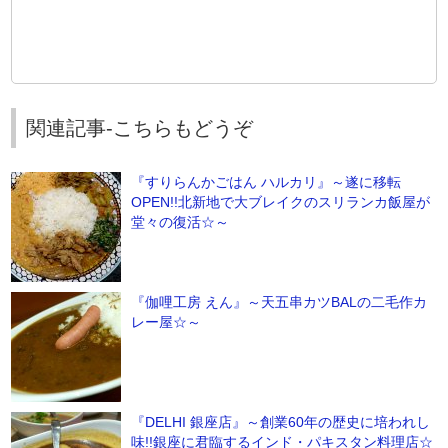
関連記事-こちらもどうぞ
『すりらんかごはん ハルカリ』～遂に移転
OPEN!!北新地で大ブレイクのスリランカ飯屋が
堂々の復活☆～
『伽哩工房 えん』～天五串カツBALの二毛作カ
レー屋☆～
『DELHI 銀座店』～創業60年の歴史に培われし
味!!銀座に君臨するインド・パキスタン料理店☆