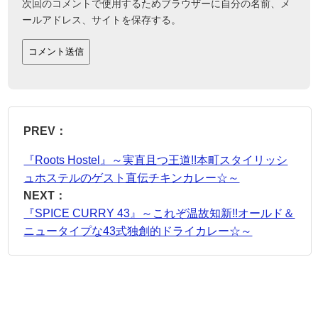
次回のコメントで使用するためブラウザーに自分の名前、メ
ールアドレス、サイトを保存する。
PREV：
『Roots Hostel』～実直且つ王道!!本町スタイリッシ
ュホステルのゲスト直伝チキンカレー☆～
NEXT：
『SPICE CURRY 43』～これぞ温故知新!!オールド＆
ニュータイプな43式独創的ドライカレー☆～