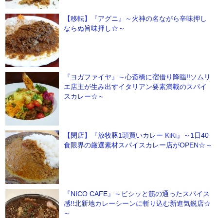
【移転】『アグニ』～火神の名ながら辛味押し
ならぬ旨味押し☆～
『ヨガファイヤ』～心斎橋に宿借り降臨!!ソムリ
エ店主が生み出すイタリアン要素満載のスパイ
スカレー☆～
【閉店】『放牧豚1頭買いカレー KiKi』～1日40
食限界の厳選素材スパイスカレー店がOPEN☆～
『NICO CAFE』～ビシッと筋の通ったスパイス
感!!北新地カレーシーンに斬り込む新進気鋭店☆
～