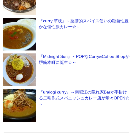
『curry 草枕』～薬膳的スパイス使いの独自性豊
かな個性派カレー☆～
『Midnight Sun』～POPなCurry&Coffee Shopが
堺筋本町に誕生☆～
『uralogi curry』～南堀江の隠れ家Barが手掛け
る二毛作式スパニッシュカレー店が堂々OPEN☆
～