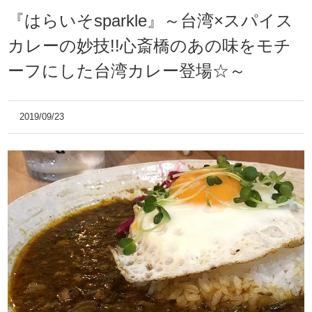
『はらいそsparkle』～台湾×スパイス
カレーの妙技!!心斎橋のあの味をモチ
ーフにした台湾カレー登場☆～
2019/09/23