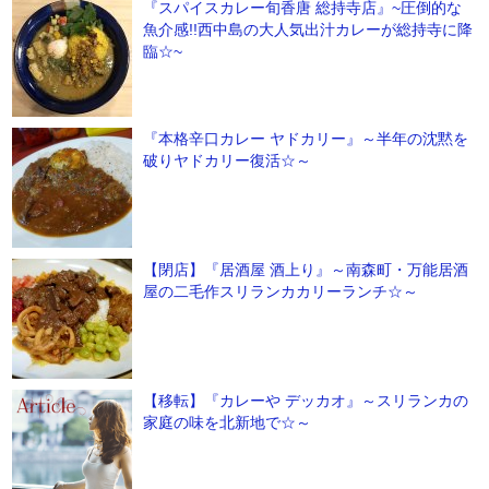
『スパイスカレー旬香唐 総持寺店』~圧倒的な
魚介感!!西中島の大人気出汁カレーが総持寺に降
臨☆~
『本格辛口カレー ヤドカリー』～半年の沈黙を
破りヤドカリー復活☆～
【閉店】『居酒屋 酒上り』～南森町・万能居酒
屋の二毛作スリランカカリーランチ☆～
【移転】『カレーや デッカオ』～スリランカの
家庭の味を北新地で☆～