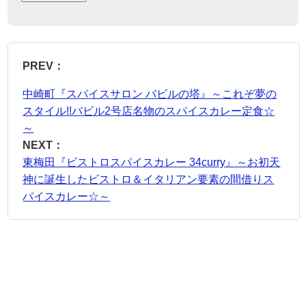
PREV：
中崎町『スパイスサロン バビルの塔』～これぞ夢の
スタイル!!バビル2号店名物のスパイスカレー定食☆
～
NEXT：
東梅田『ビストロスパイスカレー 34curry』～お初天
神に誕生したビストロ＆イタリアン要素の間借りス
パイスカレー☆～