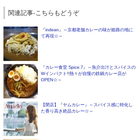
関連記事-こちらもどうぞ
『indean』～京都老舗カレーの味が姫路の地に
て再現☆～
『カレー食堂 Spice.7』～魚介出汁とスパイスの
Wインパクト!!熱々が自慢の鉄鍋カレー店が
OPEN☆～
【閉店】『ヤムカレー』～スパイス感に特化し
た香り高き絶品カレー☆～