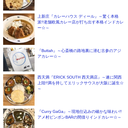
上新庄『カレーハウス ディール』～驚く本格
派!!老舗欧風カレー店が打ち出す本格インドカレ
ー☆～
『Buttah』～心斎橋の路地裏に潜む古参のアジ
アカレー☆～
西天満『ERICK SOUTH 西天満店』～遂に関西
上陸!!満を持してエリックサウスが大阪に誕生☆
～
『Curry GaGa』～現地仕込みの確かな味わい!!
アメ村ピンポンBARの間借りインドカレー☆～