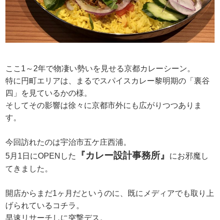
ここ1～2年で物凄い勢いを見せる京都カレーシーン。
特に円町エリアは、まるでスパイスカレー黎明期の「裏谷
四」を見ているかの様。
そしてその影響は徐々に京都市外にも広がりつつありま
す。
今回訪れたのは宇治市五ケ庄西浦。
『カレー設計事務所』
5月1日にOPENした
にお邪魔し
てきました。
開店からまだ1ヶ月だというのに、既にメディアでも取り上
げられているコチラ。
早速リサーチしに突撃デス。