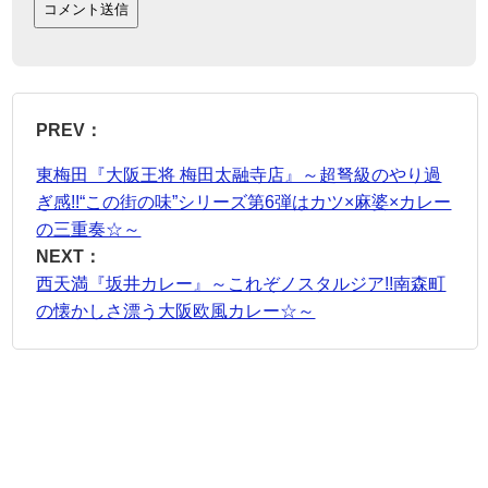
PREV：
東梅田『大阪王将 梅田太融寺店』～超弩級のやり過
ぎ感!!“この街の味”シリーズ第6弾はカツ×麻婆×カレー
の三重奏☆～
NEXT：
西天満『坂井カレー』～これぞノスタルジア!!南森町
の懐かしさ漂う大阪欧風カレー☆～