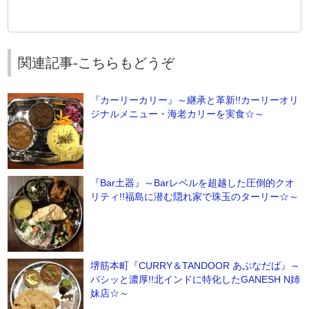
関連記事-こちらもどうぞ
『カーリーカリー』～継承と革新!!カーリーオリ
ジナルメニュー・海老カリーを実食☆～
『Bar土器』～Barレベルを超越した圧倒的クオ
リティ!!福島に潜む隠れ家で珠玉のターリー☆～
堺筋本町『CURRY＆TANDOOR あぷなだば』～
バシッと濃厚!!北インドに特化したGANESH N姉
妹店☆～