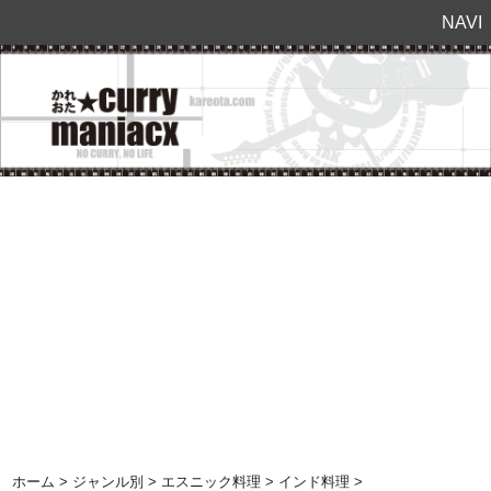
NAVI
ホーム
>
ジャンル別
>
エスニック料理
>
インド料理
>