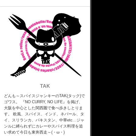
TAK
どんも～スパイスジャンキーのTAK(タック)で
ゴワス。 『NO CURRY, NO LIFE』を掲げ、
大阪を中心とした関西圏で食べ歩きしとりま
す。 欧風、スパイス、インド、ネパール、タ
イ、スリランカ、パキスタン、中華etc…ジャ
ンルに縛られずにカレーやスパイス料理を追
い求めて今日も東奔西走～(・ω・)