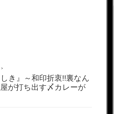
>
しき』～和印折衷!!裏なん
み屋が打ち出す〆カレーが