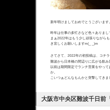
新年明けましておめでとうございます
昨年は仕事の多忙さなど色々ありまし
まぁ2022年はもう少し頑張りながら
き宜しくお願いしますm(_ _)m
さてさて、2022年の初投稿は、コチラ
難波から日本橋の間辺りに広がる飲み
以前は期間限定でランチ営業をやって
か。
こいつぁどんなもんかと突撃してきま
大阪市中央区難波千日前