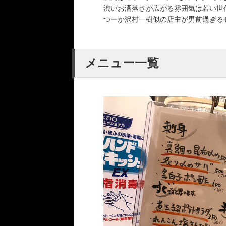
渋いお洒落さが広がる雰囲気は若い世
つーか沢村一樹似の店主が男前過ぎる
メニュー一覧