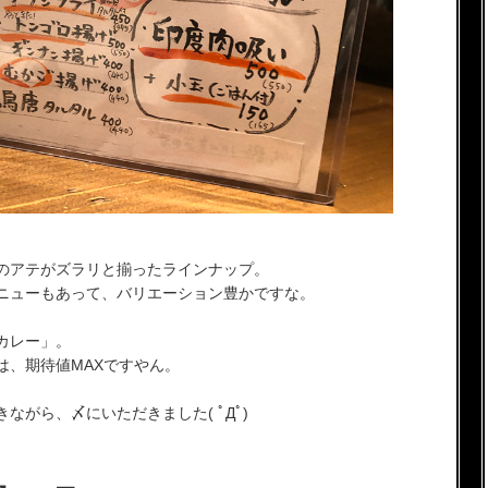
のアテがズラリと揃ったラインナップ。
ニューもあって、バリエーション豊かですな。
カレー」。
は、期待値MAXですやん。
がら、〆にいただきました( ﾟДﾟ)