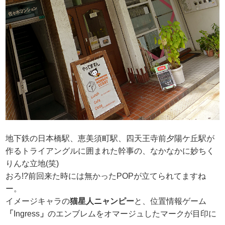
地下鉄の日本橋駅、恵美須町駅、四天王寺前夕陽ケ丘駅が
作るトライアングルに囲まれた幹事の、なかなかに妙ちく
りんな立地(笑)
おろ!?前回来た時には無かったPOPが立てられてますね
ー。
イメージキャラの
猫星人ニャンピー
と、
位置情報ゲーム
「
Ingress
」
のエンブレムをオマージュしたマークが目印に