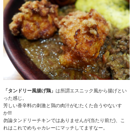
「タンドリー風揚げ鶏」
は所謂エスニック風から揚げとい
った感じ。
芳しい香辛料の刺激と鶏の肉汁がむたくた合うやないす
か!!!
勿論タンドリーチキンではありませんが(当たり前だ)、こ
れはこれでめちゃカレーにマッチしてますなー。