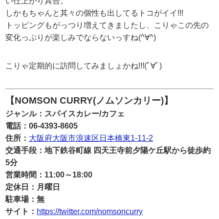
い仕上がり具合。
しかもちゃんと其々の個性も出してるトコがイイ!!!
トッピングもがっつり増えてきましたし、こりゃこの先の
変化っぷりが楽しみでならないっすね(^∀^)
こりゃ定期的に訪問してみましょかね!!!(ﾟ∀ﾟ)
【NOMSON CURRY(ノムソンカリー)】
ジャンル：スパイスカレー/カフェ
電話：06-4393-8605
住所：
大阪府大阪市浪速区日本橋東1-11-2
交通手段：地下鉄谷町線 四天王寺前夕陽ケ丘駅から徒歩約
5分
営業時間：11:00～18:00
定休日：月曜日
駐車場：無
サイト：
https://twitter.com/nomsoncurry