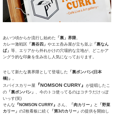
あいつ頃からか流行し始めた
「裏」界隈
。
カレー激戦区
「裏谷四」
やエエ呑み屋が立ち並ぶ
「裏なん
ば」
等、エリアから外れかけの穴場的な立地が、どこかア
ングラ的な印象を生み出し人気になっております。
そして新たな裏界隈として登場した
「裏ポンバシ(日本
橋)」
。
『NOMSON CURRY』
スパイスカリー屋
が提唱したこ
の
「裏ポンバシ」
、今のトコ使ってるのはコチラだけっぽ
いっす(笑)
そんな
『NOMSON CURRY』
さん、
「肉カリー」
と
「野菜
カリー」
の2枚看板に続く
「第3のカリー」
の提供を開始し