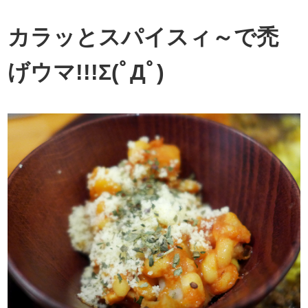
カラッとスパイスィ～で禿
げウマ!!!Σ(ﾟДﾟ)