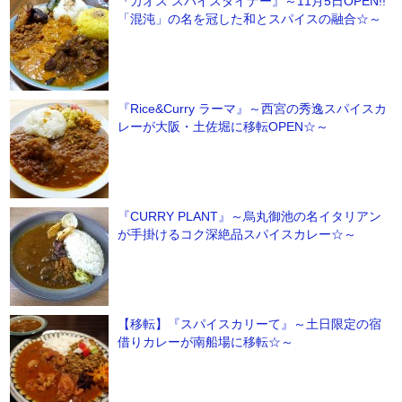
『カオス スパイスダイナー』～11月5日OPEN!!
「混沌」の名を冠した和とスパイスの融合☆～
『Rice&Curry ラーマ』～西宮の秀逸スパイスカ
レーが大阪・土佐堀に移転OPEN☆～
『CURRY PLANT』～烏丸御池の名イタリアン
が手掛けるコク深絶品スパイスカレー☆～
【移転】『スパイスカリーて』～土日限定の宿
借りカレーが南船場に移転☆～