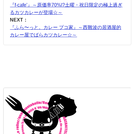
『f-cafe’』～原価率70%!?土曜・祝日限定の極上過ぎ
るカツカレーが登場☆～
NEXT：
『ふら〜っと。カレー プコ家』～西難波の居酒屋的
カレー屋でばらカツカレー☆～