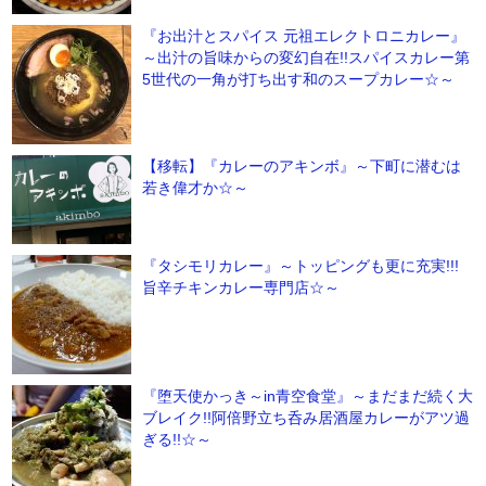
『お出汁とスパイス 元祖エレクトロニカレー』
～出汁の旨味からの変幻自在!!スパイスカレー第
5世代の一角が打ち出す和のスープカレー☆～
【移転】『カレーのアキンボ』～下町に潜むは
若き偉才か☆～
『タシモリカレー』～トッピングも更に充実!!!
旨辛チキンカレー専門店☆～
『堕天使かっき～in青空食堂』～まだまだ続く大
ブレイク!!阿倍野立ち呑み居酒屋カレーがアツ過
ぎる!!☆～