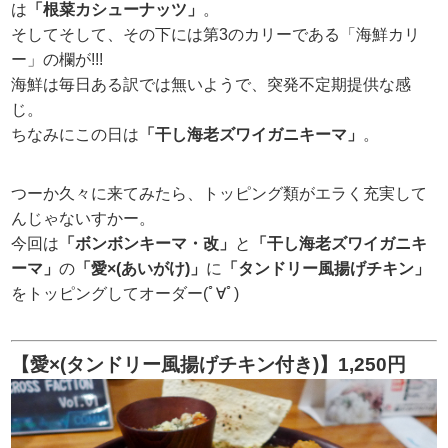
は
「根菜カシューナッツ」
。
そしてそして、その下には第3のカリーである「海鮮カリ
ー」の欄が!!!
海鮮は毎日ある訳では無いようで、突発不定期提供な感
じ。
ちなみにこの日は
「干し海老ズワイガニキーマ」
。
つーか久々に来てみたら、トッピング類がエラく充実して
んじゃないすかー。
今回は
「ボンボンキーマ・改」
と
「干し海老ズワイガニキ
ーマ」
の
「愛×(あいがけ)」
に
「タンドリー風揚げチキン」
をトッピングしてオーダー(ﾟ∀ﾟ)
【愛×(タンドリー風揚げチキン付き)】1,250円