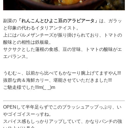
副菜の
「れんこんとひよこ豆のアラビアータ」
は、ガラッ
と印象の代わるイタリアンテイスト。
上にはパルメザンチーズが振り掛けられており、トマトの
酸味との相性は鉄板級。
サクサクとした蓮根の食感、豆の甘味、トマトの酸味がエ
エバランス。
うむむ～、以前から比べてもかなーり腕上げてますやん!!!
抜群な肉＆海鮮カリー、堪能させていただきました!!!
ご馳走様でした!!!m(_ _)m
OPENして半年足らずでこのブラッシュアップっぷり、い
やゴイゴイスーっすね。
スパイス感もしっかりアップしていて、かなりパンチの強