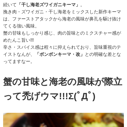
続いて
「干し海老ズワイガニキーマ」
。
挽き肉・ズワイガニ・干し海老をミックスした新作キーマ
は、ファーストアタックから海老の風味が鼻孔を駆け抜け
てくる強い風味。
蟹の甘味もしっかり感じ、肉の旨味とのミクスチャー感が
めたんこ旨い!!!
辛さ・スパイス感は程々に抑えられており、旨味重視のテ
イストなんが、
「ボンボンキーマ・改」
との明確な差とな
ってますなー。
蟹の甘味と海老の風味が際立
って禿げウマ!!!Σ(ﾟДﾟ)