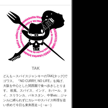
TAK
どんも～スパイスジャンキーのTAK(タック)で
ゴワス。 『NO CURRY, NO LIFE』を掲げ、
大阪を中心とした関西圏で食べ歩きしとりま
す。 欧風、スパイス、インド、ネパール、タ
イ、スリランカ、パキスタン、中華etc…ジャ
ンルに縛られずにカレーやスパイス料理を追
い求めて今日も東奔西走～(・ω・)