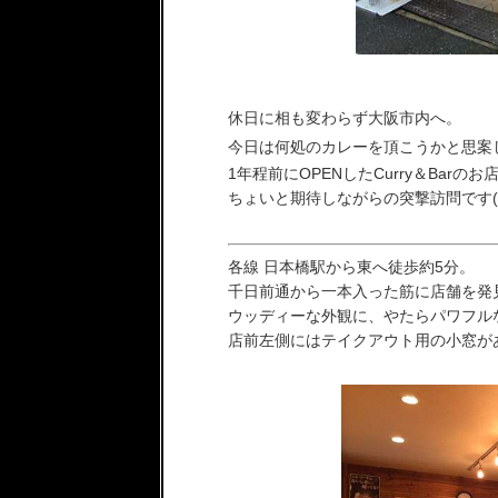
休日に相も変わらず大阪市内へ。
今日は何処のカレーを頂こうかと思案
1年程前にOPENしたCurry＆Ba
ちょいと期待しながらの突撃訪問です(
各線 日本橋駅から東へ徒歩約5分。
千日前通から一本入った筋に店舗を発
ウッディーな外観に、やたらパワフルな
店前左側にはテイクアウト用の小窓が