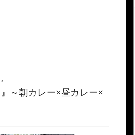
>
』～朝カレー×昼カレー×