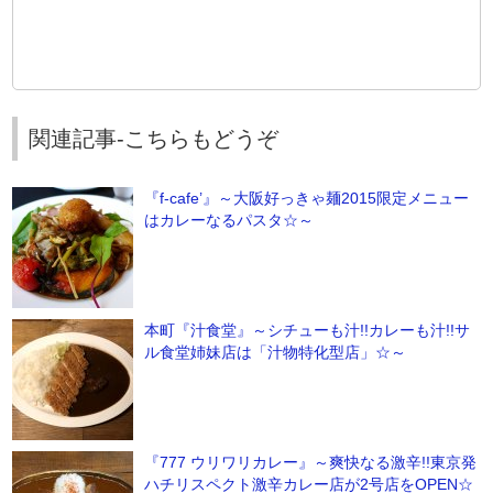
関連記事-こちらもどうぞ
『f-cafe’』～大阪好っきゃ麺2015限定メニュー
はカレーなるパスタ☆～
本町『汁食堂』～シチューも汁!!カレーも汁!!サ
ル食堂姉妹店は「汁物特化型店」☆～
『777 ウリワリカレー』～爽快なる激辛!!東京発
ハチリスペクト激辛カレー店が2号店をOPEN☆