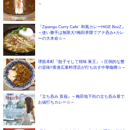
～
『Zipangu Curry Cafe` 和風カレーHiGE BozZ』
～使い勝手は無限大!!梅田界隈でアテ呑み×カレ
ーの大本命☆～
堺筋本町『餃子そして焼味 巣王』～圧倒的な蟹
の旨味!!香港広東料理店が打ち出す中華咖喱☆～
『立ち呑み 直福』～梅田地下街の立ち呑み屋で
お値打ちカレー☆～