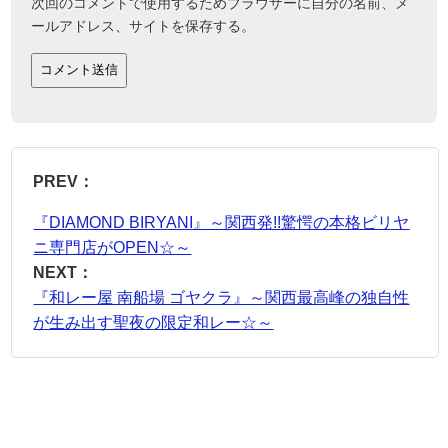
次回のコメントで使用するためブラウザーに自分の名前、メ
ールアドレス、サイトを保存する。
PREV：
『DIAMOND BIRYANI』～関西発!!驚愕の本格ビリヤ
ニ専門店がOPEN☆～
NEXT：
『和レー屋 南船場 ゴヤクラ』～関西最高峰の独自性
が生み出す聖夜の限定和レー☆～