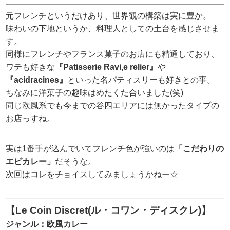
元フレンチというだけあり、世界観の構築は実に豊か。
味わいの下地というか、料理人としての土台を感じさせま
す。
同様にフレンチやフランス菓子のお店にも精通しており、
ワテも好きな
『Patisserie Ravi,e relier』
や
『acidracines』
といった名パティスリーも好きとの事。
ちなみに洋菓子の趣味はめたくた合いました(笑)
同じ欧風系でも今までの谷四エリアには無かったタイプの
お店っすね。
実は1番手が込んでいてフレンチ色が強いのは
「こだわりの
エビカレー」
だそうな。
次回はコレをチョイスしてみましょうかねー☆
【Le Coin Discret(ル・コワン・ディスクレ)】
ジャンル：欧風カレー