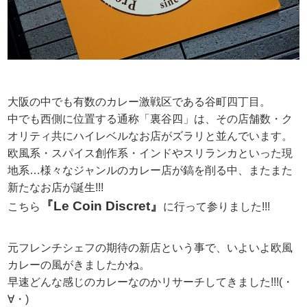
大阪の中でも有数のカレー激戦区である谷町四丁目。
中でも西側に位置する通称「裏谷四」は、その店舗数・ク
オリティ共にハイレベルなお店がズラリと並んでいます。
欧風系・スパイス創作系・インドやスリランカといった現
地系…様々なジャンルのカレー店が鎬を削る中、またまた
新たなお店が誕生!!!
『Le Coin Discret』
こちら
に行って参りました!!!
元フレンチシェフの期待の新店という事で、いよいよ欧風
カレーの風がきましたかね。
早速どんな感じのカレーなのかリサーチしてきました!!!(・
∀・)