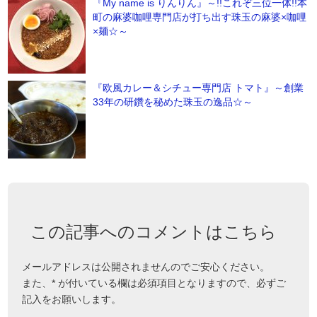
『My name is りんりん』～!!これぞ三位一体!!本
町の麻婆咖哩専門店が打ち出す珠玉の麻婆×咖哩
×麺☆～
『欧風カレー＆シチュー専門店 トマト』～創業
33年の研鑽を秘めた珠玉の逸品☆～
この記事へのコメントはこちら
メールアドレスは公開されませんのでご安心ください。
また、
*
が付いている欄は必須項目となりますので、必ずご
記入をお願いします。