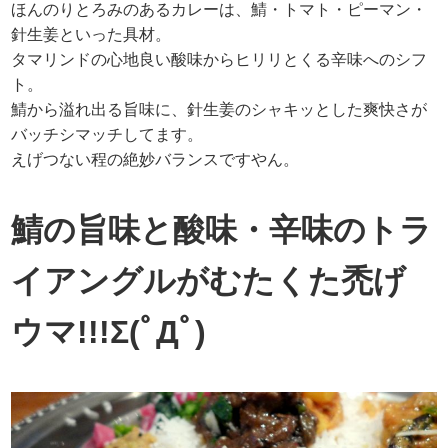
ほんのりとろみのあるカレーは、鯖・トマト・ピーマン・
針生姜といった具材。
タマリンドの心地良い酸味からヒリリとくる辛味へのシフ
ト。
鯖から溢れ出る旨味に、針生姜のシャキッとした爽快さが
バッチシマッチしてます。
えげつない程の絶妙バランスですやん。
鯖の旨味と酸味・辛味のトラ
イアングルがむたくた禿げ
ウマ!!!Σ(ﾟДﾟ)