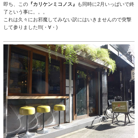
即ち、この
『カリケンミコノス』
も同時に2月いっぱいで終
了という事に。。。
これは久々にお邪魔してみない訳にはいきませんので突撃
して参りました!!!(・∀・)