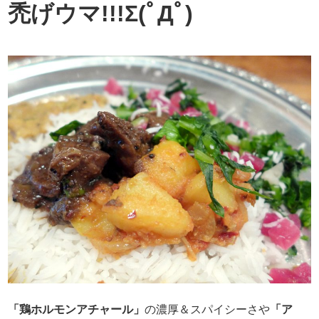
禿げウマ!!!Σ(ﾟДﾟ)
「鶏ホルモンアチャール」
の濃厚＆スパイシーさや
「ア