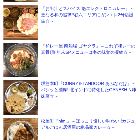
『お出汁とスパイス 魁エレクトロニカレー』～
更なる和の追求!!谷六エリアにガンエレ2号店誕
生☆～
『和レー屋 南船場 ゴヤクラ』～これぞ和レーの
真骨頂!!年末SPメニューは冬の味覚の凝縮☆～
堺筋本町『CURRY＆TANDOOR あぷなだば』～
バシッと濃厚!!北インドに特化したGANESH N姉
妹店☆～
松屋町『nim.』～ほっこり優しい味わい!!カジュ
アルごはん居酒屋の絶品家カレー☆～