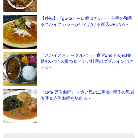
【移転】『gu-te』～口癖はカレー・主宰の和香
るスパイスカレーがいただける新店OPEN☆～
『スパイス堂』～ダルバート食堂2nd Project始
動!!スパイス販売＆アジア料理のダブルインパク
ト☆～
『cafe 黒岩伽哩』～赤と黒の二重奏!!新作の黒岩
伽哩＆赤岩伽哩を堪能☆～