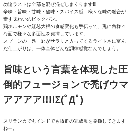
勿論ラストは全部を混ぜ混ぜしまくります!!!
辛味・旨味・甘味・酸味・スパイス感…様々な味の融合が
齎す味わいのビックバン。
鶏ホルモンや紅芯大根の食感変化も手伝って、兎に角様々
な面で様々な多面性を発揮しています。
スプーンの一匙一匙がサラリと入ってくるライトさに富ん
だ仕上がりは、一体全体どんな調律感覚なんでしょう。
旨味という言葉を体現した圧
倒的フュージョンで禿げウマ
アアアア!!!!Σ(ﾟДﾟ)
スリランカでもインドでも抜群の完成度を発揮してきます
ねー。