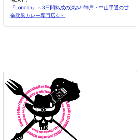
『London』～3日間熟成の深み!!!神戸・中山手通の甘
辛欧風カレー専門店☆～