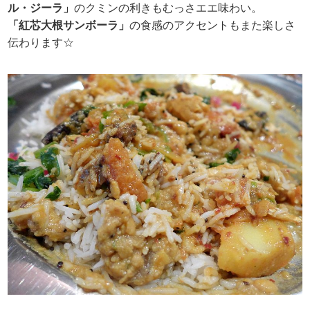
ル・ジーラ」
のクミンの利きもむっさエエ味わい。
「紅芯大根サンボーラ」
の食感のアクセントもまた楽しさ
伝わります☆