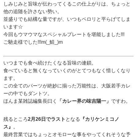
しみじみと旨味が伝わってくるこの仕上がりは、ちょっと
他の追随を許さない勢い。
並盛りでも結構な量ですが、いつもペロリと平らげてしま
います☆
今回もウマウマなスペシャルプレートを堪能しました!!!
ご馳走様でした!!!m(_鯖_)m
いつまでも食べ続けたくなる旨味の連鎖。
食べていると無くなっていくのがとてつもなく惜しくなり
ます。
この全てのパーツが絶妙に揃った万能性は、大阪若手カレ
ーの中でもダントツ。
ほんま某雑誌編集長曰く
「カレー界の味吉陽一」
ですわ。
残るところ
2月26日でラスト
となる
『カリケンミコノ
ス』
。
最終営業ではちょっとオモローな事をやってくれそうな予