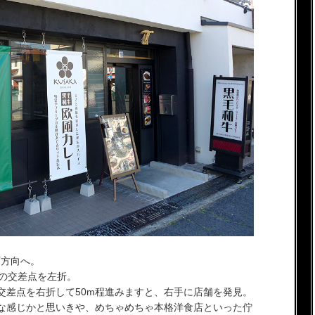
西方向へ。
南の交差点を左折。
交差点を右折して50m程進みますと、右手に店舗を発見。
な感じかと思いきや、めちゃめちゃ本格洋食店といった佇