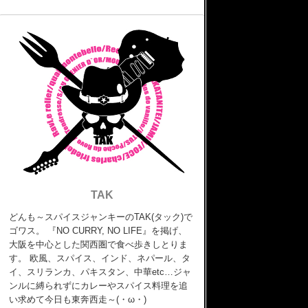
TAK
どんも～スパイスジャンキーのTAK(タック)で
ゴワス。 『NO CURRY, NO LIFE』を掲げ、
大阪を中心とした関西圏で食べ歩きしとりま
す。 欧風、スパイス、インド、ネパール、タ
イ、スリランカ、パキスタン、中華etc…ジャ
ンルに縛られずにカレーやスパイス料理を追
い求めて今日も東奔西走～(・ω・)