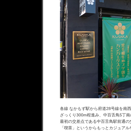
各線 なかもず駅から府道28号線を南
ざっくり300m程進み、中百舌鳥5丁
最初の交差点である中百舌鳥駅前通の
「喫茶」というからもっとカジュアル