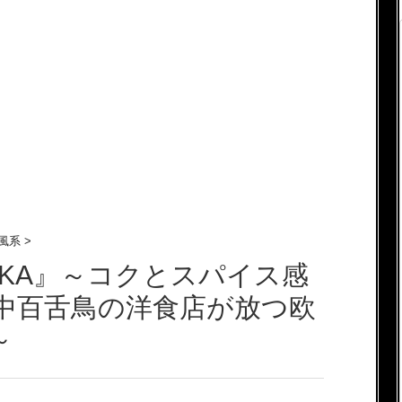
風系
>
AKA』～コクとスパイス感
!中百舌鳥の洋食店が放つ欧
～