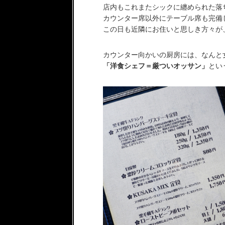
店内もこれまたシックに纏められた落
カウンター席以外にテーブル席も完備
この日も近隣にお住いと思しき方々が
カウンター向かいの厨房には、なんと
「洋食シェフ＝厳ついオッサン」
とい