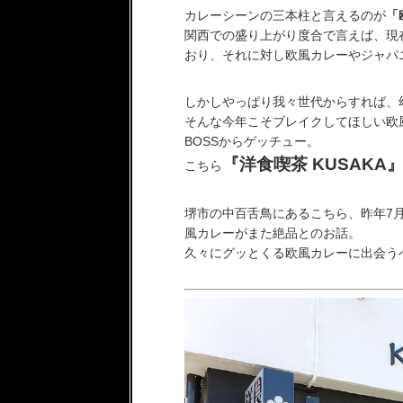
カレーシーンの三本柱と言えるのが
「
関西での盛り上がり度合で言えば、現
おり、それに対し欧風カレーやジャパ
しかしやっぱり我々世代からすれば、
そんな今年こそブレイクしてほしい欧
BOSSからゲッチュー。
『洋食喫茶 KUSAKA
こちら
堺市の中百舌鳥にあるこちら、昨年7月
風カレーがまた絶品とのお話。
久々にグッとくる欧風カレーに出会うべ