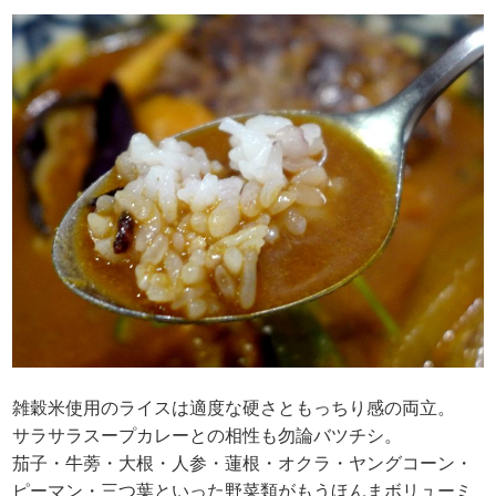
雑穀米使用のライスは適度な硬さともっちり感の両立。
サラサラスープカレーとの相性も勿論バツチシ。
茄子・牛蒡・大根・人参・蓮根・オクラ・ヤングコーン・
ピーマン・三つ葉といった野菜類がもうほんまボリューミ