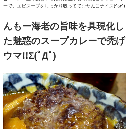
ーで、エビスープをしっかり吸っててむたんこナイス(^ω^)
んもー海老の旨味を具現化し
た魅惑のスープカレーで禿げ
ウマ!!Σ(ﾟДﾟ)