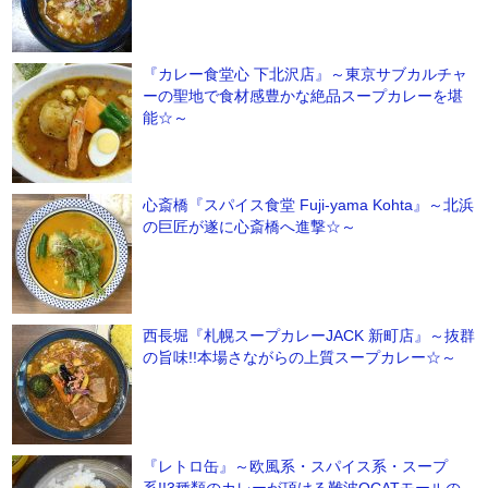
『カレー食堂心 下北沢店』～東京サブカルチャ
ーの聖地で食材感豊かな絶品スープカレーを堪
能☆～
心斎橋『スパイス食堂 Fuji-yama Kohta』～北浜
の巨匠が遂に心斎橋へ進撃☆～
西長堀『札幌スープカレーJACK 新町店』～抜群
の旨味!!本場さながらの上質スープカレー☆～
『レトロ缶』～欧風系・スパイス系・スープ