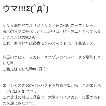
ウマ!!!Σ(ﾟДﾟ)
かなり個性的でオリジナリティ色の強いスープカレー。
海老の旨味に特化した仕上がりは、唯一無二と言っても良
いここだけの味わい。
これ、海老好きは必食モンのとんでもねー印象値デス。
珠玉のエビスープカレー＆エゾシカハンバーグを堪能しま
した!!!
ご馳走様でした!!!m(_鹿_)m
エゾジカの肉感のインパクトも然る事ながら、このエビス
ープはほんまヤバし。
この旨味の引出し具合は、大阪スパイスカレーに通ずるも
のを感じさせます。