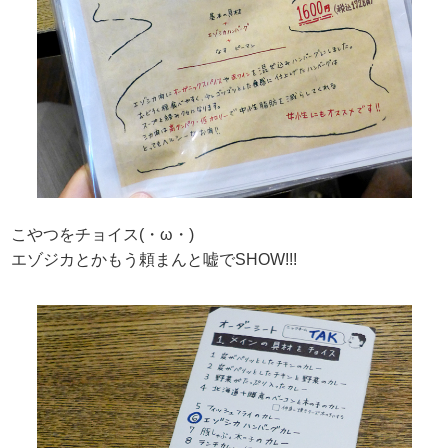
こやつをチョイス(・ω・)
エゾジカとかもう頼まんと嘘でSHOW!!!