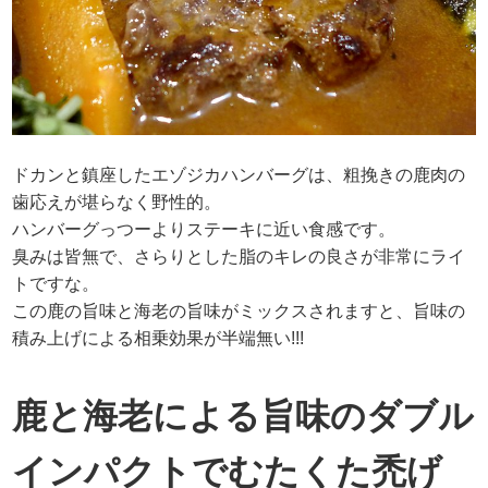
ドカンと鎮座したエゾジカハンバーグは、粗挽きの鹿肉の
歯応えが堪らなく野性的。
ハンバーグっつーよりステーキに近い食感です。
臭みは皆無で、さらりとした脂のキレの良さが非常にライ
トですな。
この鹿の旨味と海老の旨味がミックスされますと、旨味の
積み上げによる相乗効果が半端無い!!!
鹿と海老による旨味のダブル
インパクトでむたくた禿げ