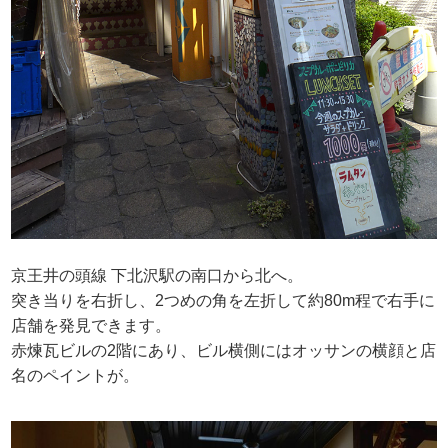
京王井の頭線 下北沢駅の南口から北へ。
突き当りを右折し、2つめの角を左折して約80m程で右手に
店舗を発見できます。
赤煉瓦ビルの2階にあり、ビル横側にはオッサンの横顔と店
名のペイントが。