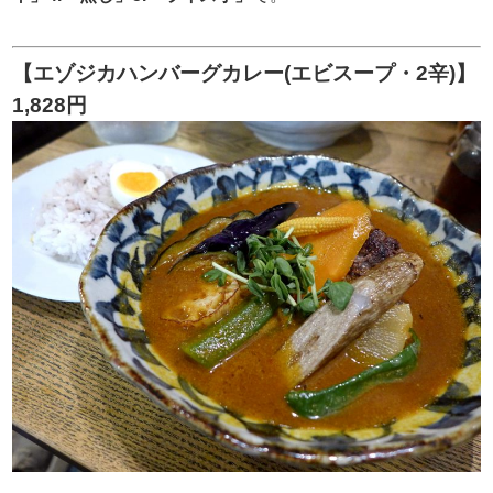
【エゾジカハンバーグカレー(エビスープ・2辛)】
1,828円