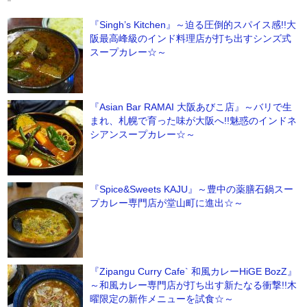
『Singh’s Kitchen』～迫る圧倒的スパイス感!!大
阪最高峰級のインド料理店が打ち出すシンズ式
スープカレー☆～
『Asian Bar RAMAI 大阪あびこ店』～バリで生
まれ、札幌で育った味が大阪へ!!魅惑のインドネ
シアンスープカレー☆～
『Spice&Sweets KAJU』～豊中の薬膳石鍋スー
プカレー専門店が堂山町に進出☆～
『Zipangu Curry Cafe` 和風カレーHiGE BozZ』
～和風カレー専門店が打ち出す新たなる衝撃!!木
曜限定の新作メニューを試食☆～