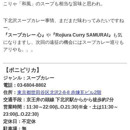
こりゃ「和風」のスープも相当な旨味と思われ。
下北沢スープカレー事情、まだまだ味わってみたいですね
ー。
『スープカレー 心』
や
『Rojiura Curry SAMURAI』
も気
になりますし、次回の遠征の機会にはスープカレー巡りも
アリやも。。。
【ポニピリカ】
ジャンル：スープカレー
電話：03-6804-8802
住所：
東京都世田谷区北沢2-8-8 赤煉瓦ビル2階
交通手段：京王井の頭線 下北沢駅からから徒歩約7分
営業時間：11:30～22:00(L.O.21:30)※金・土は11:30～
23:00(L.O.22:30)
定休日：不定休
駐車場：無