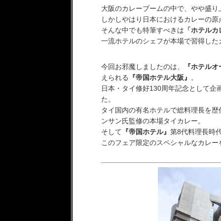
大阪のカレーブームの中で、やや盛り
しかしやはり日本におけるカレーの原
そんな中でも特筆すべきは
「ホテルカ
一流ホテルのシェフが本場で習得した
今回お邪魔しましたのは、
『ホテルオ
えられる
『帝国ホテル大阪』
。
日本・タイ修好130周年記念として企
た。
タイ国内の有名ホテルで総料理長を歴
ンサン氏監修の本場タイカレー。
そして
『帝国ホテル』
第8代料理長時
このフェア限定のスペシャルなカレーを