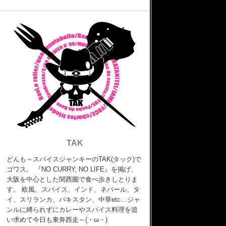
TAK
どんも～スパイスジャンキーのTAK(タック)で
ゴワス。 『NO CURRY, NO LIFE』を掲げ、
大阪を中心とした関西圏で食べ歩きしとりま
す。 欧風、スパイス、インド、ネパール、タ
イ、スリランカ、パキスタン、中華etc…ジャ
ンルに縛られずにカレーやスパイス料理を追
い求めて今日も東奔西走～(・ω・)