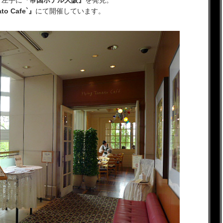
、左手に
『帝国ホテル大阪』
を発見。
to Cafe`』
にて開催しています。