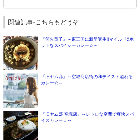
関連記事-こちらもどうぞ
『笑火童子』～東三国に新星誕生!!マイルド&ホ
ットなスパイシーカレー☆～
『旧ヤム邸』～空堀商店街の和テイスト溢れる
カレー☆～
『旧ヤム邸 空堀店』～レトロな空間で爽快スパ
イスカレー☆～