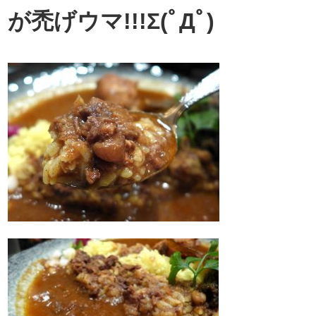
が禿げウマ!!!Σ(ﾟДﾟ)