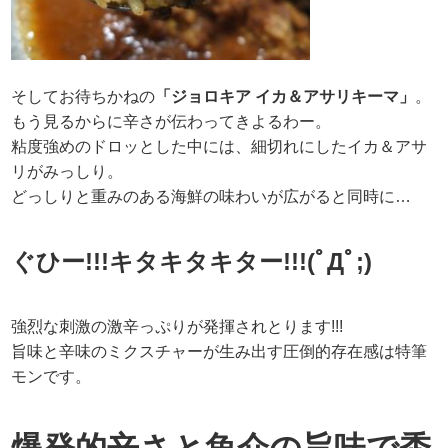
そしてお待ちかねの
「ジョロキア イカ＆アサリキーマ」
。
もう見るからに辛さが伝わってきよるわー。
粘度強めのドロッとした中には、細切れにしたイカ＆アサ
リがみっしり。
どっしりと重みのある海鮮の味わいが広がると同時に…
ぐひー!!!キタキタキター!!!(ﾟДﾟ;)
強烈な刺激の激辛っぷりが発揮されとります!!!
旨味と辛味のミクスチャーが生み出す圧倒的存在感は特筆
モンです。
爆発的辛さと魚介の旨味で禿