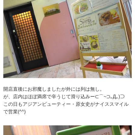
開店直後にお邪魔しましたが外には列は無し。
が、店内はほぼ満席で辛うじて滑り込みー⊂⌒~⊃｡Д｡)⊃
この日もアジアンビューティー・原女史がナイススマイル
で営業(^^)