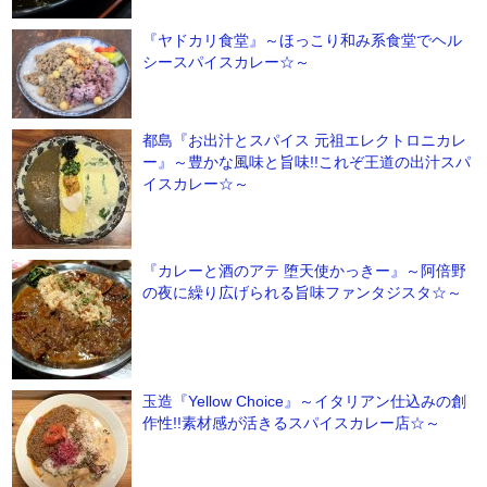
『ヤドカリ食堂』～ほっこり和み系食堂でヘル
シースパイスカレー☆～
都島『お出汁とスパイス 元祖エレクトロニカレ
ー』～豊かな風味と旨味!!これぞ王道の出汁スパ
イスカレー☆～
『カレーと酒のアテ 堕天使かっきー』～阿倍野
の夜に繰り広げられる旨味ファンタジスタ☆～
玉造『Yellow Choice』～イタリアン仕込みの創
作性!!素材感が活きるスパイスカレー店☆～