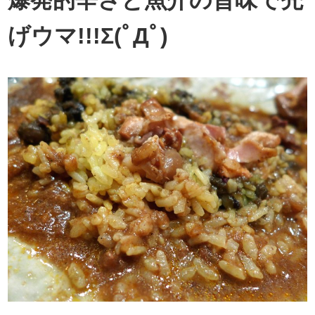
げウマ!!!Σ(ﾟДﾟ)