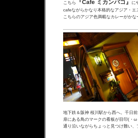
『Cafe ミカンバコ』
こちら
に
cafeながらかなり本格的なアジア・
こちらのアジア色満載なカレーがかな
地下鉄＆阪神 桜川駅から西へ。千日
扉にある鳥のマークの看板が目印(・ω
通り沿いながらちょっと見つけ難い、プ