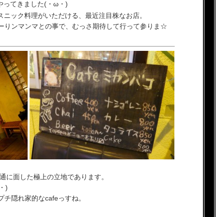
やってきました(・ω・)
エスニック料理がいただける、最近注目株なお店。
ーりンマンマとの事で、むっさ期待して行って参りま☆
前通に面した極上の立地であります。
・)
チ隠れ家的なcafeっすね。