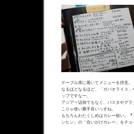
テーブル席に着いてメニューを拝見。
なるほどなるほど、「ガパオライス」
ップですなー。
アジア一辺倒でもなく、パスタやグラ
こりゃ使い勝手良いっすね。
もちろんわたくしめはカレー狙い。
『
ンヒン」の「合いがけカレー」をチョ