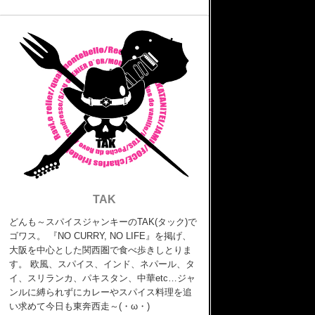
TAK
どんも～スパイスジャンキーのTAK(タック)で
ゴワス。 『NO CURRY, NO LIFE』を掲げ、
大阪を中心とした関西圏で食べ歩きしとりま
す。 欧風、スパイス、インド、ネパール、タ
イ、スリランカ、パキスタン、中華etc…ジャ
ンルに縛られずにカレーやスパイス料理を追
い求めて今日も東奔西走～(・ω・)