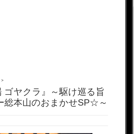
>
場 ゴヤクラ』～駆け巡る旨
レー総本山のおまかせSP☆～