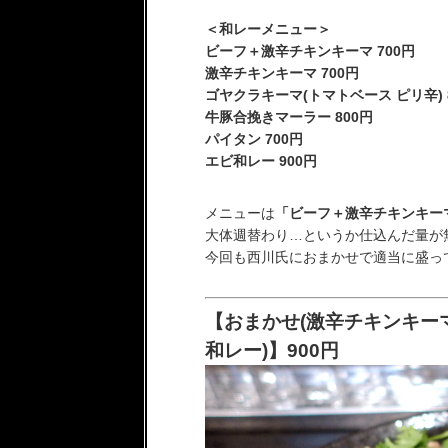
＜和レーメニュー＞
ビーフ＋激辛チキンキーマ 700円
激辛チキンキーマ 700円
ゴヤクラキーマ(トマトベース ピリ辛) 
牛豚合挽きマーラー 800円
パイタン 700円
エビ和レー 900円
メニューは
「ビーフ＋激辛チキンキー
大体週替わり…というか仕込んだ量が無
今回も西川氏におまかせで適当に盛って
【おまかせ(激辛チキンキー
和レー)】900円