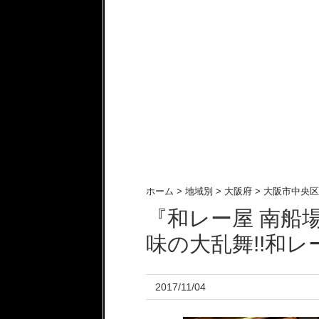
ホーム
>
地域別
>
大阪府
>
大阪市中央区
『和レー屋 南船
味の大乱舞!!和
2017/11/04