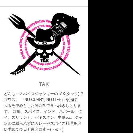
TAK
どんも～スパイスジャンキーのTAK(タック)で
ゴワス。 『NO CURRY, NO LIFE』を掲げ、
大阪を中心とした関西圏で食べ歩きしとりま
す。 欧風、スパイス、インド、ネパール、タ
イ、スリランカ、パキスタン、中華etc…ジャ
ンルに縛られずにカレーやスパイス料理を追
い求めて今日も東奔西走～(・ω・)