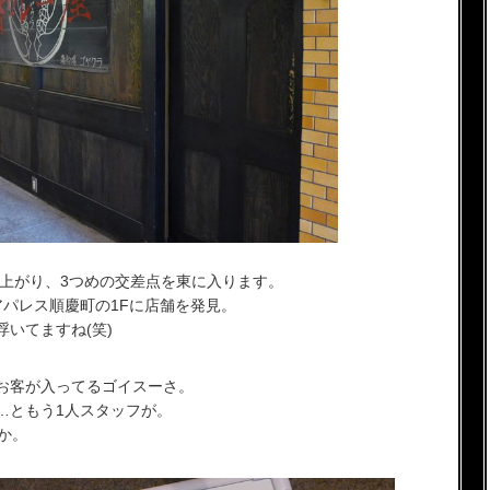
に上がり、3つめの交差点を東に入ります。
アパレス順慶町の1Fに店舗を発見。
いてますね(笑)
お客が入ってるゴイスーさ。
…ともう1人スタッフが。
か。