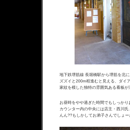
地下鉄堺筋線 長堀橋駅から堺筋を北
ズズイと200m程進むと見える、ダイ
家紋を模した独特の雰囲気ある看板が浮
お昼時をやや過ぎた時間でもしっかり
カウンター内の中央には店主・西川氏
んん??もしかしてお弟子さんでしょー