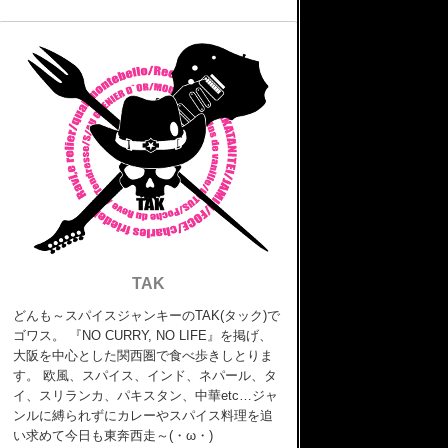
TAK
どんも～スパイスジャンキーのTAK(タック)で
ゴワス。 『NO CURRY, NO LIFE』を掲げ、
大阪を中心とした関西圏で食べ歩きしとりま
す。 欧風、スパイス、インド、ネパール、タ
イ、スリランカ、パキスタン、中華etc…ジャ
ンルに縛られずにカレーやスパイス料理を追
い求めて今日も東奔西走～(・ω・)