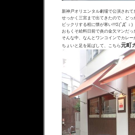
新神戸オリエンタル劇場で公演されて
せっかく三宮まで出てきたので、どっ
ビックリする程に懐が寒い!!!Σ(ﾟДﾟ；)
おもくそ給料日前で炎の金欠マンだっ
そんな中、なんとワンコインでカレーが
元町
ちょいと足を延ばして、こちら