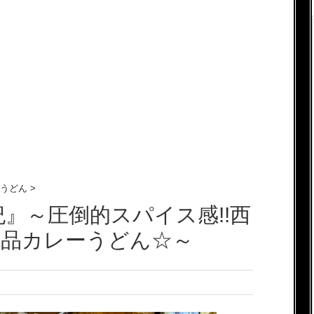
うどん
>
紀』～圧倒的スパイス感!!西
絶品カレーうどん☆～