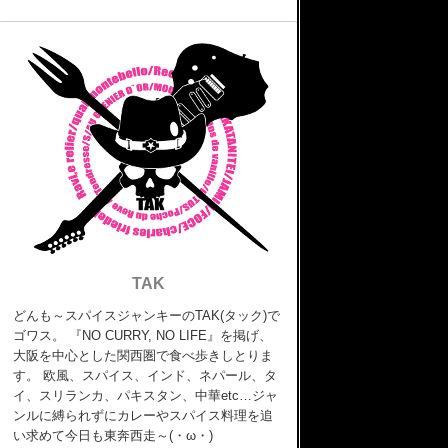
TAK
どんも～スパイスジャンキーのTAK(タック)で
ゴワス。 『NO CURRY, NO LIFE』を掲げ、
大阪を中心とした関西圏で食べ歩きしとりま
す。 欧風、スパイス、インド、ネパール、タ
イ、スリランカ、パキスタン、中華etc…ジャ
ンルに縛られずにカレーやスパイス料理を追
い求めて今日も東奔西走～(・ω・)