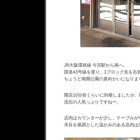
JR大阪環状線 今宮駅から南へ。
国道43号線を渡り、1ブロック先を右
ちょうど南開公園の真向かいになりま
開店10分前くらいに到着しましたが
流石の人気っぷりですねー。
店内はカウンターが少し、テーブルが
木目を基調とした温かみのある店内は