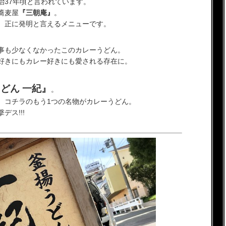
治37年頃と言われています。
蕎麦屋
『三朝庵』
。
、正に発明と言えるメニューです。
事も少なくなかったこのカレーうどん。
好きにもカレー好きにも愛される存在に。
どん 一紀』
。
、コチラのもう1つの名物がカレーうどん。
ス!!!