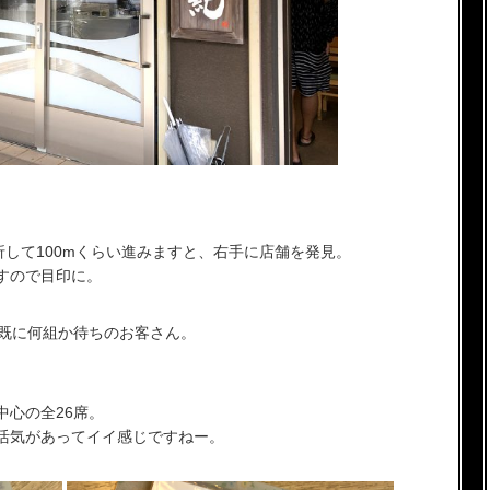
折して100mくらい進みますと、右手に店舗を発見。
すので目印に。
、既に何組か待ちのお客さん。
中心の全26席。
活気があってイイ感じですねー。