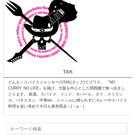
TAK
どんも～スパイスジャンキーのTAK(タック)でゴワス。 『NO
CURRY, NO LIFE』を掲げ、大阪を中心とした関西圏で食べ歩きし
とります。 欧風、スパイス、インド、ネパール、タイ、スリラン
カ、パキスタン、中華etc…ジャンルに縛られずにカレーやスパイス
料理を追い求めて今日も東奔西走～(・ω・)