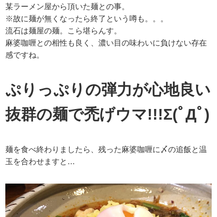
某ラーメン屋から頂いた麺との事。
※故に麺が無くなったら終了という噂も。。。
流石は麺屋の麺。こら堪らんす。
麻婆咖喱との相性も良く、濃い目の味わいに負けない存在
感ですね。
ぷりっぷりの弾力が心地良い
抜群の麺で禿げウマ!!!Σ(ﾟДﾟ)
麺を食べ終わりましたら、残った麻婆咖喱に〆の追飯と温
玉を合わせますと…