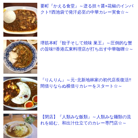
要町『かえる食堂』～迸る担々醤×花椒のインパ
クト!!西池袋で発汗必至の中華カレー実食☆～
堺筋本町『餃子そして焼味 巣王』～圧倒的な蟹
の旨味!!香港広東料理店が打ち出す中華咖喱☆～
『りんりん』～元･北新地林家の初代店長復活!!
間借りならぬ横借りカレーをスタート☆～
【閉店】『人類みな飯類』～人類みな麺類の流
れを組む、和出汁仕立てのカレー専門店☆～