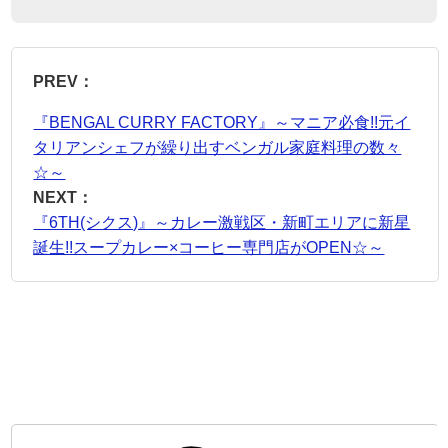
PREV：
『BENGAL CURRY FACTORY』～マニア必食!!元イ
タリアンシェフが繰り出すベンガル家庭料理の数々
☆～
NEXT：
『6TH(シクス)』～カレー激戦区・新町エリアに新星
誕生!!スープカレー×コーヒー専門店がOPEN☆～