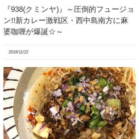
『938(クミンヤ)』～圧倒的フュージョ
ン!!新カレー激戦区・西中島南方に麻
婆咖喱が爆誕☆～
2018/11/22