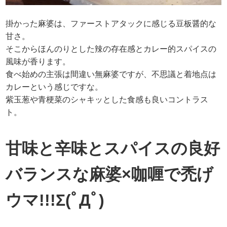
掛かった麻婆は、ファーストアタックに感じる豆板醤的な
甘さ。
そこからほんのりとした辣の存在感とカレー的スパイスの
風味が香ります。
食べ始めの主張は間違い無麻婆ですが、不思議と着地点は
カレーという感じですな。
紫玉葱や青梗菜のシャキッとした食感も良いコントラス
ト。
甘味と辛味とスパイスの良好
バランスな麻婆×咖喱で禿げ
ウマ!!!Σ(ﾟДﾟ)