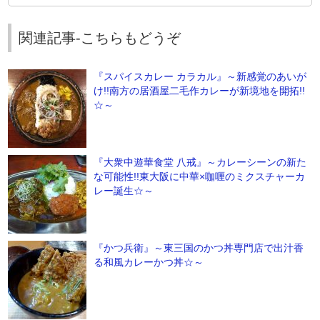
関連記事-こちらもどうぞ
『スパイスカレー カラカル』～新感覚のあいが
け!!南方の居酒屋二毛作カレーが新境地を開拓!!
☆～
『大衆中遊華食堂 八戒』～カレーシーンの新た
な可能性!!東大阪に中華×咖喱のミクスチャーカ
レー誕生☆～
『かつ兵衛』～東三国のかつ丼専門店で出汁香
る和風カレーかつ丼☆～