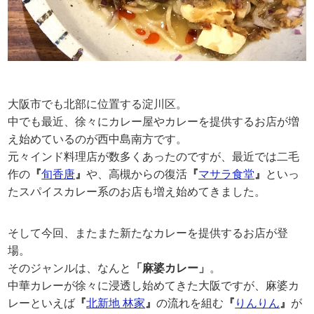
大阪市でも北部に位置する淀川区。
中でも最近、徐々にカレー屋やカレーを提供するお店が増
え始めているのが西中島南方です。
元々インド料理店が数多くあったのですが、最近では二毛
作の
『
旬香唐
』
や、高槻からの復活
『
マサラ食堂
』
といっ
たスパイスカレー系のお店も増え始めてきました。
そして今回、またまた新たなカレーを提供するお店が登
場。
そのジャンルは、なんと
「麻婆カレー」
。
中華カレーが徐々に浸透し始めてきた大阪ですが、麻婆カ
レーといえば
『
北新地 林家
』
の流れを組む
『
りんりん
』
が