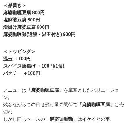
＜品書き＞
麻婆咖喱豆腐 800円
塩麻婆豆腐 800円
愛掛け麻婆豆腐 900円
麻婆咖喱麺(追飯・温玉付き) 900円
＜トッピング＞
温玉 ＋100円
スパイス唐揚げ ＋100円(1個)
パクチー ＋100円
メニューは
「麻婆咖喱豆腐」
を筆頭としたバリエーショ
ン。
残念ながらこの日は残り量の関係で
「麻婆咖喱豆腐」
は売
切れ。
しかし同じベースの
「麻婆咖喱麺」
はイケるとの事。