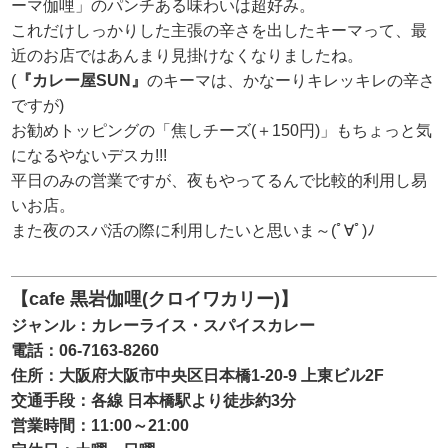
ーマ伽哩」のパンチある味わいは超好み。
これだけしっかりした主張の辛さを出したキーマって、最
近のお店ではあんまり見掛けなくなりましたね。
(
『カレー屋SUN』
のキーマは、かなーりキレッキレの辛さ
ですが)
お勧めトッピングの「焦しチーズ(＋150円)」もちょっと気
になるやないデスカ!!!
平日のみの営業ですが、夜もやってるんで比較的利用し易
いお店。
また夜のスパ活の際に利用したいと思いま～(ﾟ∀ﾟ)ﾉ
【cafe 黒岩伽哩(クロイワカリー)】
ジャンル：カレーライス・スパイスカレー
電話：06-7163-8260
住所：大阪府大阪市中央区日本橋1-20-9 上東ビル2F
交通手段：各線 日本橋駅より徒歩約3分
営業時間：11:00～21:00