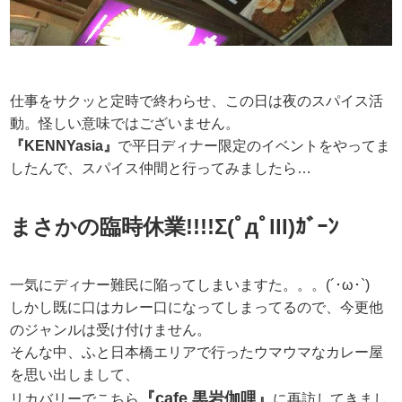
仕事をサクッと定時で終わらせ、この日は夜のスパイス活
動。怪しい意味ではございません。
『KENNYasia』
で平日ディナー限定のイベントをやってま
したんで、スパイス仲間と行ってみましたら…
まさかの臨時休業!!!!Σ(ﾟдﾟlll)ｶﾞｰﾝ
一気にディナー難民に陥ってしまいますた。。。(´･ω･`)
しかし既に口はカレー口になってしまってるので、今更他
のジャンルは受け付けません。
そんな中、ふと日本橋エリアで行ったウマウマなカレー屋
を思い出しまして、
『cafe 黒岩伽哩』
リカバリーでこちら
に再訪してきまし