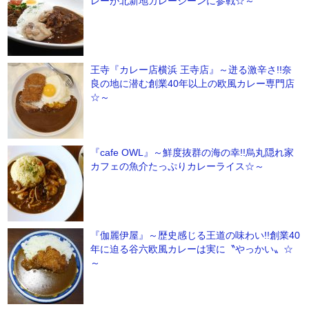
レーが北新地カレーシーンに参戦☆～
王寺『カレー店横浜 王寺店』～迸る激辛さ!!奈
良の地に潜む創業40年以上の欧風カレー専門店
☆～
『cafe OWL』～鮮度抜群の海の幸!!烏丸隠れ家
カフェの魚介たっぷりカレーライス☆～
『伽麗伊屋』～歴史感じる王道の味わい!!創業40
年に迫る谷六欧風カレーは実に〝やっかい〟☆
～