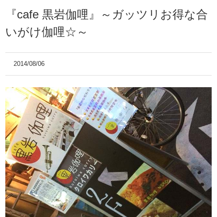
『cafe 黒岩伽哩』～ガッツリお得な合
いがけ伽哩☆～
2014/08/06