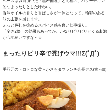
ベースは以前頂いた「黒岩伽哩」と同種の、バターチキン
的なまったりとした味わい。
香味オイルの香りと香ばしさが一体となって、輪郭のある
味の主張を感じます。
ふっと鼻孔を掠めるスパイス感も良い仕事振り。
「辛さ2倍」の効果もあってか、かなりピリピリとくる刺激
が心地良いですな～☆
まったりピリ辛で禿げウマ!!!Σ(ﾟДﾟ)
手羽元のトロトロな柔らかさもタマランチ会長デス(古っ!!!)