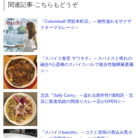
関連記事-こちらもどうぞ
『Columbia8 堺筋本町店』～個性溢れるザクザ
クキーマカレー☆～
『スパイス食堂 サワキチ』～スパイスと痺れの
融合!!心斎橋のスパイスバルで複合性咖喱麻婆麺
☆～
北浜『Sally Curry』～溢れる創作性!!激戦区・北
浜に新進気鋭の間借りカレー店がOPEN☆～
『スパイスbancho』～コクと旨味の煮込み黒カ