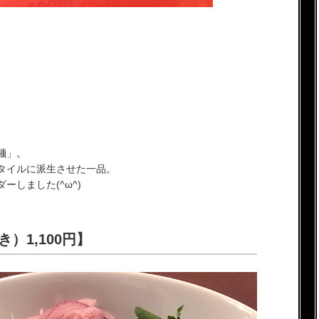
麺」。
タイルに派生させた一品。
しました(^ω^)
）1,100円】