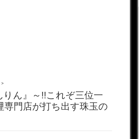
>
s りんりん』～!!これぞ三位一
咖哩専門店が打ち出す珠玉の
～