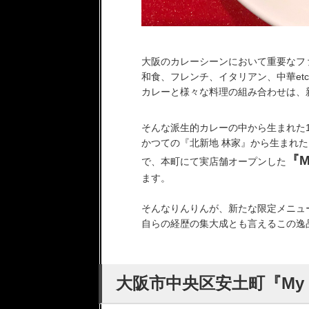
大阪のカレーシーンにおいて重要なフ
和食、フレンチ、イタリアン、中華et
カレーと様々な料理の組み合わせは、
そんな派生的カレーの中から生まれた
かつての『北新地 林家』から生まれ
『M
で、本町にて実店舗オープンした
ます。
そんなりんりんが、新たな限定メニュ
自らの経歴の集大成とも言えるこの逸品を
大阪市中央区安土町『My n