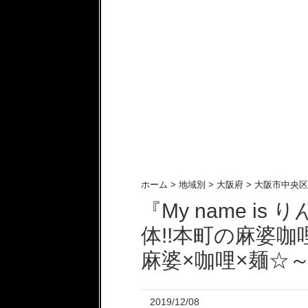
ホーム
>
地域別
>
大阪府
>
大阪市中央区
『My name i
体!!本町の麻婆
麻婆×咖哩×麺☆
2019/12/08