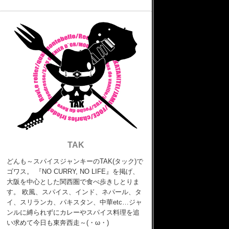
TAK
どんも～スパイスジャンキーのTAK(タック)で
ゴワス。 『NO CURRY, NO LIFE』を掲げ、
大阪を中心とした関西圏で食べ歩きしとりま
す。 欧風、スパイス、インド、ネパール、タ
イ、スリランカ、パキスタン、中華etc…ジャ
ンルに縛られずにカレーやスパイス料理を追
い求めて今日も東奔西走～(・ω・)