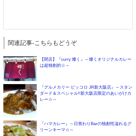
関連記事-こちらもどうぞ
【閉店】『curry 燦く』～燦くオリジナルカレー
は超独創的☆～
『グルメカリー ピッコロ JR新大阪店』～スタン
ダード＆スペシャル!!新大阪店限定のあいがけカ
レー☆～
『ハマカレー』～日替わりBarの独創性溢れるグ
リーンキーマ☆～