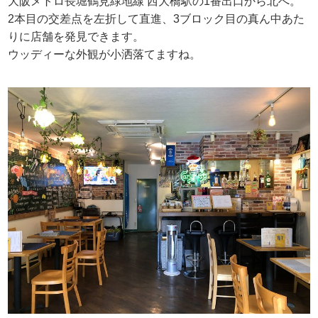
大阪メトロ長堀鶴見緑地線 西大橋駅の1番出口から北へ。
2本目の交差点を左折して直進、3ブロック目の真ん中あた
りに店舗を発見できます。
ウッディーな外観が小洒落てますね。