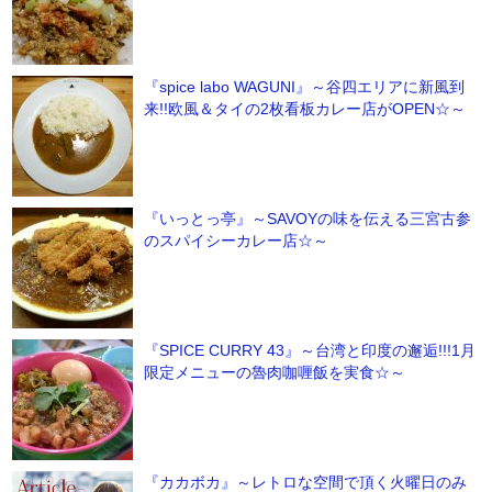
『spice labo WAGUNI』～谷四エリアに新風到
来!!欧風＆タイの2枚看板カレー店がOPEN☆～
『いっとっ亭』～SAVOYの味を伝える三宮古参
のスパイシーカレー店☆～
『SPICE CURRY 43』～台湾と印度の邂逅!!!1月
限定メニューの魯肉咖喱飯を実食☆～
『カカボカ』～レトロな空間で頂く火曜日のみ