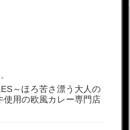
>
ELLES～ほろ苦さ漂う大人の
馬牛使用の欧風カレー専門店