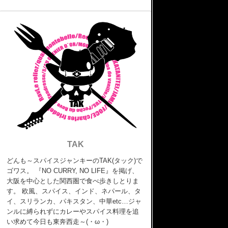
TAK
どんも～スパイスジャンキーのTAK(タック)で
ゴワス。 『NO CURRY, NO LIFE』を掲げ、
大阪を中心とした関西圏で食べ歩きしとりま
す。 欧風、スパイス、インド、ネパール、タ
イ、スリランカ、パキスタン、中華etc…ジャ
ンルに縛られずにカレーやスパイス料理を追
い求めて今日も東奔西走～(・ω・)