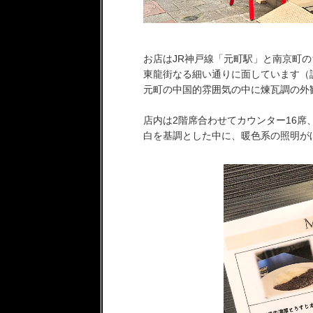
お店はJR神戸線「元町駅」と南京町
東龍街なる細い通りに面しています（
元町の中国的雰囲気の中に煉瓦調の外
店内は2階席合わせてカウンター16席
白を基調とした中に、暖色系の照明が