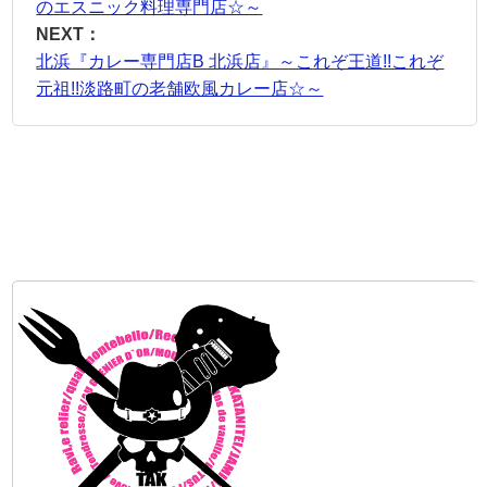
のエスニック料理専門店☆～
NEXT：
北浜『カレー専門店B 北浜店』～これぞ王道!!これぞ
元祖!!淡路町の老舗欧風カレー店☆～