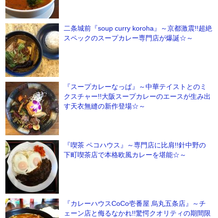
二条城前『soup curry koroha』～京都激震!!超絶
スペックのスープカレー専門店が爆誕☆～
『スープカレーなっぱ』～中華テイストとのミ
クスチャー!!大阪スープカレーのエースが生み出
す天衣無縫の新作登場☆～
『喫茶 ペコハウス』～専門店に比肩!!針中野の
下町喫茶店で本格欧風カレーを堪能☆～
『カレーハウスCoCo壱番屋 烏丸五条店』～チ
ェーン店と侮るなかれ!!驚愕クオリティの期間限