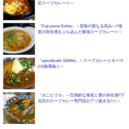
定スープカレー☆～
『Fuji-yama Kohta』～旨味の更なる高みへ!!海
老の存在感をぶち込んだ最強スープカレー☆～
『spice&cafe SidMid』～スープカレーとキーマ
の2枚看板☆～
『ポニピリカ』～圧倒的な海老と鹿の存在感!!下
北沢のスープカレー専門店がアツ過ぎる!!☆～