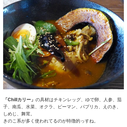
「Chillカリー」
の具材はチキンレッグ、ゆで卵、人参、茄
子、南瓜、水菜、オクラ、ピーマン、パプリカ、えのき、
しめじ、舞茸。
きのこ系が多く使われてるのが特徴的っすね。