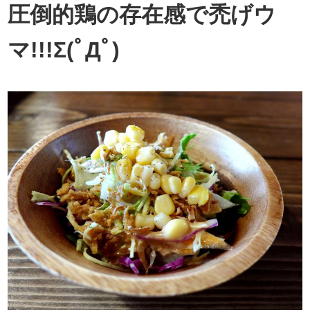
圧倒的鶏の存在感で禿げウ
マ!!!Σ(ﾟДﾟ)