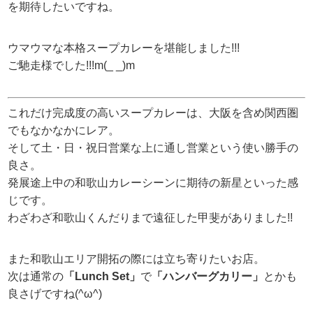
を期待したいですね。
ウマウマな本格スープカレーを堪能しました!!!
ご馳走様でした!!!m(_ _)m
これだけ完成度の高いスープカレーは、大阪を含め関西圏
でもなかなかにレア。
そして土・日・祝日営業な上に通し営業という使い勝手の
良さ。
発展途上中の和歌山カレーシーンに期待の新星といった感
じです。
わざわざ和歌山くんだりまで遠征した甲斐がありました!!
また和歌山エリア開拓の際には立ち寄りたいお店。
次は通常の
「Lunch Set」
で
「ハンバーグカリー」
とかも
良さげですね(^ω^)