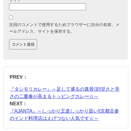
次回のコメントで使用するためブラウザーに自分の名前、メ
ールアドレス、サイトを保存する。
PREV：
『タシモリカレー』～足して盛るの真骨頂!!甘さと辛
さの二重奏が高まるトッピングカレー☆～
NEXT：
『AJANTA』～しっかり王道しっかり旨い!!京都古参
のインド料理店はえげつない人気です☆～