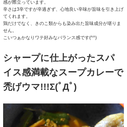
感が際立っています。
辛さは3辛ですが辛過ぎず、心地良い辛味が旨味を引き上げ
てくれます。
鶏だけでなく、きのこ類からも染み出た旨味成分が堪りま
せん。
こいつぁかなりワテ好みなバランス感です(^^)
シャープに仕上がったスパ
イス感満載なスープカレーで
禿げウマ!!!Σ(ﾟДﾟ)