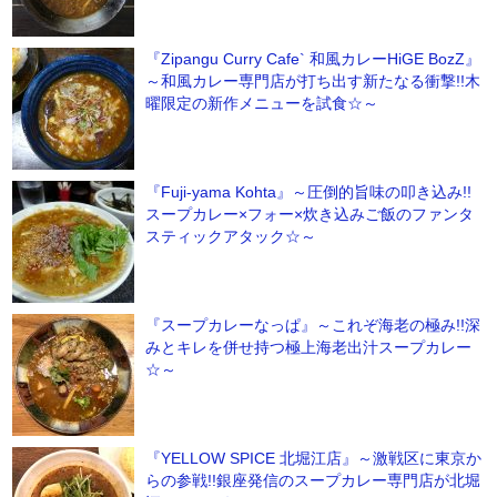
『Zipangu Curry Cafe` 和風カレーHiGE BozZ』
～和風カレー専門店が打ち出す新たなる衝撃!!木
曜限定の新作メニューを試食☆～
『Fuji-yama Kohta』～圧倒的旨味の叩き込み!!
スープカレー×フォー×炊き込みご飯のファンタ
スティックアタック☆～
『スープカレーなっぱ』～これぞ海老の極み!!深
みとキレを併せ持つ極上海老出汁スープカレー
☆～
『YELLOW SPICE 北堀江店』～激戦区に東京か
らの参戦!!銀座発信のスープカレー専門店が北堀