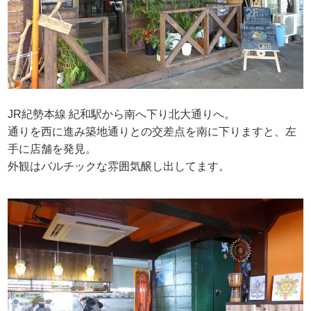
JR紀勢本線 紀和駅から南へ下り北大通りへ。
通りを西に進み築地通りとの交差点を南に下りますと、左
手に店舗を発見。
外観はバルチックな雰囲気醸し出してます。