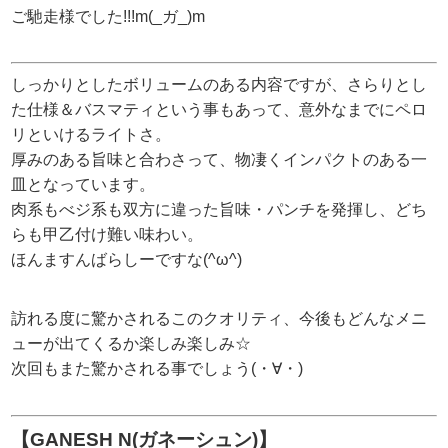
ご馳走様でした!!!m(_ガ_)m
しっかりとしたボリュームのある内容ですが、さらりとし
た仕様＆バスマティという事もあって、意外なまでにペロ
リといけるライトさ。
厚みのある旨味と合わさって、物凄くインパクトのある一
皿となっています。
肉系もべジ系も双方に違った旨味・パンチを発揮し、どち
らも甲乙付け難い味わい。
ほんますんばらしーですな(^ω^)
訪れる度に驚かされるこのクオリティ、今後もどんなメニ
ューが出てくるか楽しみ楽しみ☆
次回もまた驚かされる事でしょう(・∀・)
【GANESH N(ガネーシュン)】