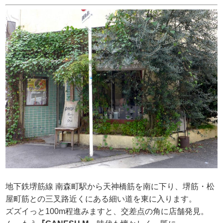
地下鉄堺筋線 南森町駅から天神橋筋を南に下り、堺筋・松
屋町筋との三叉路近くにある細い道を東に入ります。
ズズイっと100m程進みますと、交差点の角に店舗発見。