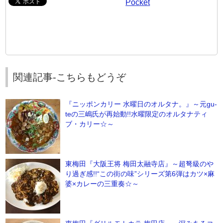
Pocket
関連記事-こちらもどうぞ
『ニッポンカリー 水曜日のオルタナ。』～元gu-
teの三嶋氏が再始動!!水曜限定のオルタナティ
ブ・カリー☆～
東梅田『大阪王将 梅田太融寺店』～超弩級のや
り過ぎ感!!“この街の味”シリーズ第6弾はカツ×麻
婆×カレーの三重奏☆～