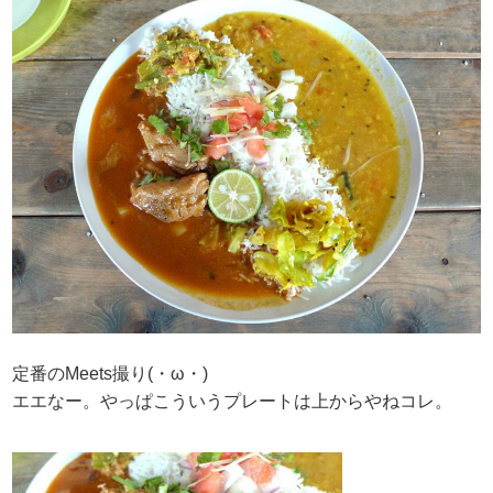
定番のMeets撮り(・ω・)
エエなー。やっぱこういうプレートは上からやねコレ。