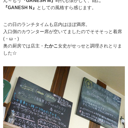
ん～もう
『GANESH M』
時代も懐かしく、既に
『GANESH N』
としての風格すら感じます。
この日のランチタイムも店内はほぼ満席。
入口側のカウンター席が空いてましたのでそそそっと着席
(・ω・)
奥の厨房では店主・
たかこ
女史がせっせと調理されとりま
した☆