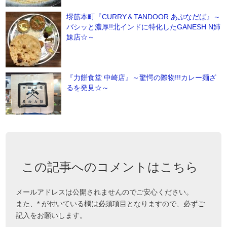
堺筋本町『CURRY＆TANDOOR あぷなだば』～
バシッと濃厚!!北インドに特化したGANESH N姉
妹店☆～
『力餅食堂 中崎店』～驚愕の際物!!!カレー麺ざ
るを発見☆～
この記事へのコメントはこちら
メールアドレスは公開されませんのでご安心ください。
また、
*
が付いている欄は必須項目となりますので、必ずご
記入をお願いします。