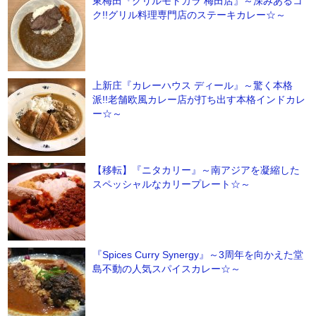
東梅田『グリルモトカラ 梅田店』～深みあるコ
ク!!グリル料理専門店のステーキカレー☆～
上新庄『カレーハウス ディール』～驚く本格
派!!老舗欧風カレー店が打ち出す本格インドカレ
ー☆～
【移転】『ニタカリー』～南アジアを凝縮した
スペッシャルなカリープレート☆～
『Spices Curry Synergy』～3周年を向かえた堂
島不動の人気スパイスカレー☆～