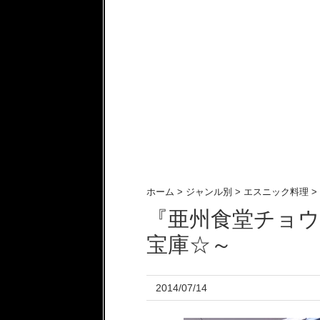
ホーム
>
ジャンル別
>
エスニック料理
>
『亜州食堂チョ
宝庫☆～
2014/07/14