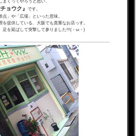
しまくってやろうと思い、
堂チョウク』
です。
差点」や「広場」といった意味。
理を提供している、大阪でも貴重なお店っす。
を延ばして突撃して参りました!!!(・ω・)