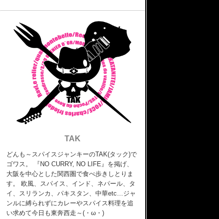
TAK
どんも～スパイスジャンキーのTAK(タック)で
ゴワス。 『NO CURRY, NO LIFE』を掲げ、
大阪を中心とした関西圏で食べ歩きしとりま
す。 欧風、スパイス、インド、ネパール、タ
イ、スリランカ、パキスタン、中華etc…ジャ
ンルに縛られずにカレーやスパイス料理を追
い求めて今日も東奔西走～(・ω・)