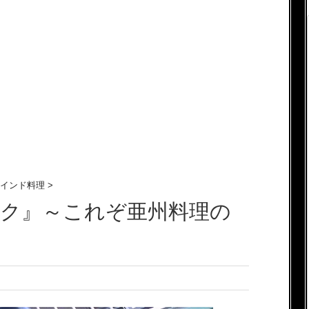
インド料理
>
ウク』～これぞ亜州料理の