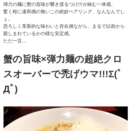
弾力の麺に蟹の旨味が響き渡るつけ汁が絡む一体感。
驚く程に違和感の無いこの絶妙ペアリング、なんなんでし
ょ。
恐ろしく革新的な味わいと存在感ながら、まるで以前から
親しまれているかの様な安定感。
ただ一言…
蟹の旨味×弾力麺の超絶クロ
スオーバーで禿げウマ!!!Σ(ﾟ
Дﾟ)