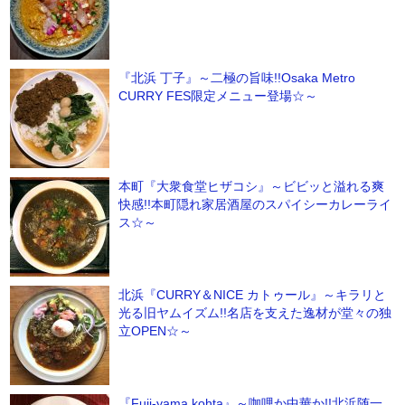
『北浜 丁子』～二極の旨味!!Osaka Metro
CURRY FES限定メニュー登場☆～
本町『大衆食堂ヒザコシ』～ビビッと溢れる爽
快感!!本町隠れ家居酒屋のスパイシーカレーライ
ス☆～
北浜『CURRY＆NICE カトゥール』～キラリと
光る旧ヤムイズム!!名店を支えた逸材が堂々の独
立OPEN☆～
『Fuji-yama kohta』～咖哩か中華か!!北浜随一