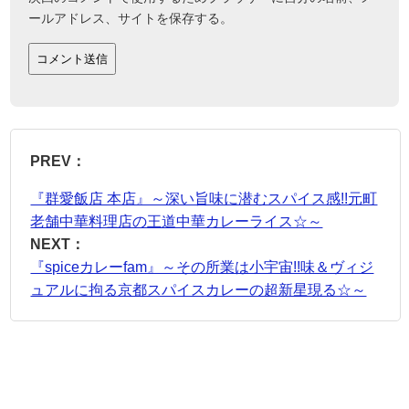
ールアドレス、サイトを保存する。
PREV：
『群愛飯店 本店』～深い旨味に潜むスパイス感!!元町
老舗中華料理店の王道中華カレーライス☆～
NEXT：
『spiceカレーfam』～その所業は小宇宙!!味＆ヴィジ
ュアルに拘る京都スパイスカレーの超新星現る☆～