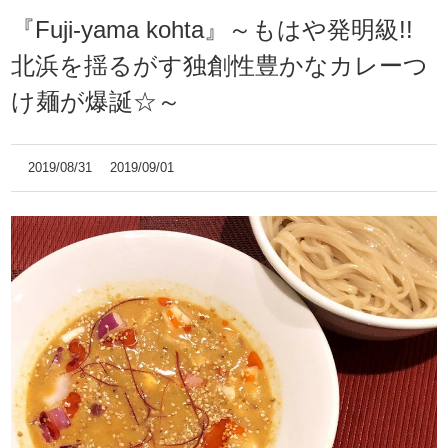
『Fuji-yama kohta』～もはや発明級!!
北浜を揺るがす独創性豊かなカレーつ
け麺が爆誕☆～
2019/08/31
2019/09/01