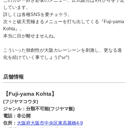
このカレー好き必食のメニュー、正式販売は9月からを予定
しています。
詳しくは各種SNSを要チェケラ。
次々と破天荒極まるメニューを打ち出してくる『Fuji-yama
Kohta』。
本当に目が離せませんね。
こういった独創性が大阪カレーシーンを刺激し、更なる進
化を続けていく事でしょう(^ω^)
店舗情報
【Fuji-yama Kohta】
(フジヤマコウタ)
ジャンル：分類不可能(フジヤマ飯)
電話：非公開
住所：
大阪府大阪市中央区東高麗橋4-9