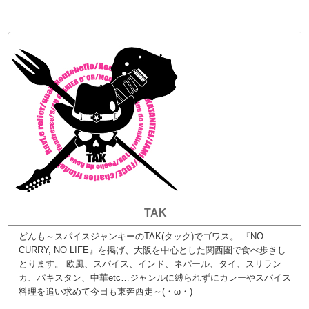
TAK
どんも～スパイスジャンキーのTAK(タック)でゴワス。 『NO
CURRY, NO LIFE』を掲げ、大阪を中心とした関西圏で食べ歩きし
とります。 欧風、スパイス、インド、ネパール、タイ、スリラン
カ、パキスタン、中華etc…ジャンルに縛られずにカレーやスパイス
料理を追い求めて今日も東奔西走～(・ω・)